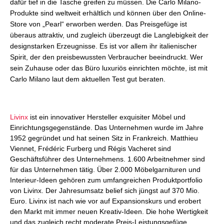
dafür tief in die Tasche greifen zu müssen. Die Carlo Milano-
Produkte sind weltweit erhältlich und können über den Online-
Store von „Pearl“ erworben werden. Das Preisgefüge ist
überaus attraktiv, und zugleich überzeugt die Langlebigkeit der
designstarken Erzeugnisse. Es ist vor allem ihr italienischer
Spirit, der den preisbewussten Verbraucher beeindruckt. Wer
sein Zuhause oder das Büro luxuriös einrichten möchte, ist mit
Carlo Milano laut dem aktuellen Test gut beraten.
Livinx
ist ein innovativer Hersteller exquisiter Möbel und
Einrichtungsgegenstände. Das Unternehmen wurde im Jahre
1952 gegründet und hat seinen Sitz in Frankreich. Matthieu
Viennet, Frédéric Furberg und Régis Vacheret sind
Geschäftsführer des Unternehmens. 1.600 Arbeitnehmer sind
für das Unternehmen tätig. Über 2.000 Möbelgarnituren und
Interieur-Ideen gehören zum umfangreichen Produktportfolio
von Livinx. Der Jahresumsatz belief sich jüngst auf 370 Mio.
Euro. Livinx ist nach wie vor auf Expansionskurs und erobert
den Markt mit immer neuen Kreativ-Ideen. Die hohe Wertigkeit
und das zugleich recht moderate Preis-Leistungsgefüge