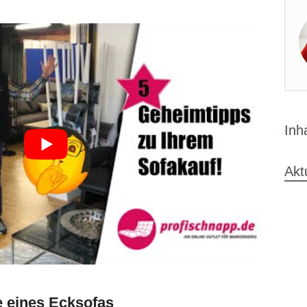
Inh
Akt
e eines Ecksofas