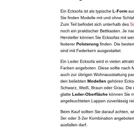
Ein Ecksofa ist als typische
L-Form
aus
Sie finden Modelle mit und ohne Schlaf
Zum Teil befindet sich unterhalb des
S
noch ein praktischer Bettkasten. Je na
Hersteller können Sie Ecksofas mit we
festerer
Polsterung
finden. Die beste
sind mit Federkern ausgestattet.
Ein Leder Ecksofa wird in vielen attrak
Farben angeboten. Diese sollte nach M
auch zur übrigen Wohnausstattung pa
den beliebten
Modellen
gehören Eckso
Schwarz, Weiß, Braun oder Grau. Die r
glatte
Leder-Oberfläche
können Sie m
angefeuchteten Lappen zuverlässig rei
Beim Kauf sollten Sie darauf achten, w
3er oder 3-2er Kombination angeboten.
ausfallen darf.