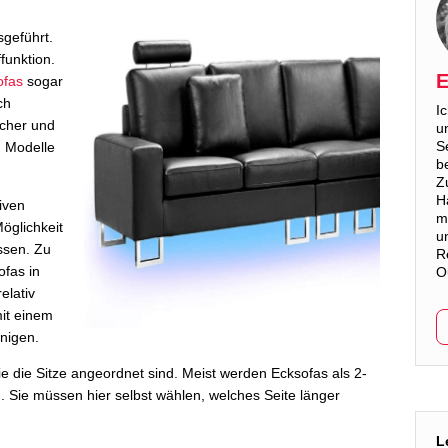
geführt.
funktion.
E
ofas
sogar
ch
I
icher und
u
S
n Modelle
b
Z
H
tiven
m
öglichkeit
u
ssen. Zu
R
fas in
O
elativ
it einem
nigen.
ie die Sitze angeordnet sind. Meist werden Ecksofas als 2-
 Sie müssen hier selbst wählen, welches Seite länger
L