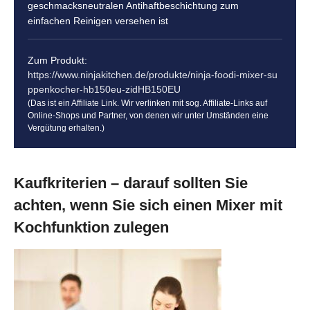
geschmacksneutralen Antihaftbeschichtung zum
einfachen Reinigen versehen ist
Zum Produkt:
https://www.ninjakitchen.de/produkte/ninja-foodi-mixer-su
ppenkocher-hb150eu-zidHB150EU
(Das ist ein Affiliate Link. Wir verlinken mit sog. Affiliate-Links auf
Online-Shops und Partner, von denen wir unter Umständen eine
Vergütung erhalten.)
Kaufkriterien – darauf sollten Sie
achten, wenn Sie sich einen Mixer mit
Kochfunktion zulegen