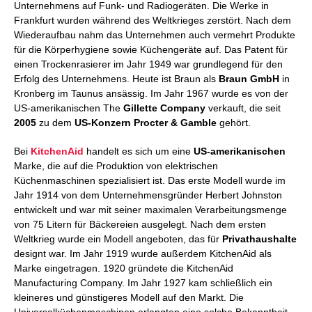
Unternehmens auf Funk- und Radiogeräten. Die Werke in
Frankfurt wurden während des Weltkrieges zerstört. Nach dem
Wiederaufbau nahm das Unternehmen auch vermehrt Produkte
für die Körperhygiene sowie Küchengeräte auf. Das Patent für
einen Trockenrasierer im Jahr 1949 war grundlegend für den
Erfolg des Unternehmens. Heute ist Braun als
Braun GmbH
in
Kronberg im Taunus ansässig. Im Jahr 1967 wurde es von der
US-amerikanischen The
Gillette Company
verkauft, die seit
2005
zu dem
US-Konzern
Procter
&
Gamble
gehört.
Bei
KitchenAid
handelt es sich um eine
US-amerikanischen
Marke, die auf die Produktion von elektrischen
Küchenmaschinen spezialisiert ist. Das erste Modell wurde im
Jahr 1914 von dem Unternehmensgründer Herbert Johnston
entwickelt und war mit seiner maximalen Verarbeitungsmenge
von 75 Litern für Bäckereien ausgelegt. Nach dem ersten
Weltkrieg wurde ein Modell angeboten, das für
Privathaushalte
designt war. Im Jahr 1919 wurde außerdem KitchenAid als
Marke eingetragen. 1920 gründete die KitchenAid
Manufacturing Company. Im Jahr 1927 kam schließlich ein
kleineres und günstigeres Modell auf den Markt. Die
Universalküchenmaschinen erlangten eine solche Bekanntheit,