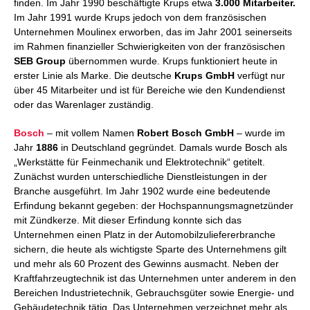
finden. Im Jahr 1990 beschäftigte Krups etwa
3.000 Mitarbeiter.
Im Jahr 1991 wurde Krups jedoch von dem französischen
Unternehmen Moulinex erworben, das im Jahr 2001 seinerseits
im Rahmen finanzieller Schwierigkeiten von der französischen
SEB Group
übernommen wurde. Krups funktioniert heute in
erster Linie als Marke. Die deutsche
Krups GmbH
verfügt nur
über 45 Mitarbeiter und ist für Bereiche wie den Kundendienst
oder das Warenlager zuständig.
Bosch
– mit vollem Namen
Robert Bosch GmbH
– wurde im
Jahr
1886
in Deutschland gegründet. Damals wurde Bosch als
„Werkstätte für Feinmechanik und Elektrotechnik“ getitelt.
Zunächst wurden unterschiedliche Dienstleistungen in der
Branche ausgeführt. Im Jahr 1902 wurde eine bedeutende
Erfindung bekannt gegeben: der Hochspannungsmagnetzünder
mit Zündkerze. Mit dieser Erfindung konnte sich das
Unternehmen einen Platz in der Automobilzuliefererbranche
sichern, die heute als wichtigste Sparte des Unternehmens gilt
und mehr als 60 Prozent des Gewinns ausmacht. Neben der
Kraftfahrzeugtechnik ist das Unternehmen unter anderem in den
Bereichen Industrietechnik, Gebrauchsgüter sowie Energie- und
Gebäudetechnik tätig. Das Unternehmen verzeichnet mehr als