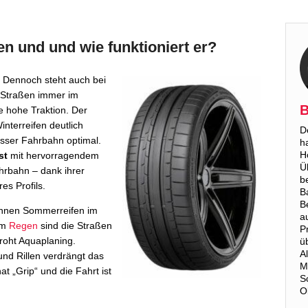
n und und wie funktioniert er?
 Dennoch steht auch bei
 Straßen immer im
B
ne hohe Traktion. Der
interreifen deutlich
D
nasser Fahrbahn optimal.
h
H
st
mit hervorragendem
Ü
hrbahn – dank ihrer
b
es Profils.
B
B
nnen Sommerreifen im
a
kem
Regen
sind die Straßen
P
roht Aquaplaning.
ü
A
und Rillen verdrängt das
M
t „Grip“ und die Fahrt ist
S
O