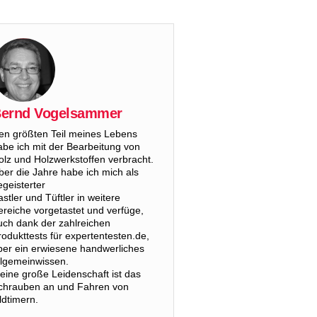
ernd Vogelsammer
en größten Teil meines Lebens
abe ich mit der Bearbeitung von
olz und Holzwerkstoffen verbracht.
ber die Jahre habe ich mich als
egeisterter
astler und Tüftler in weitere
ereiche vorgetastet und verfüge,
uch dank der zahlreichen
rodukttests für expertentesten.de,
ber ein erwiesene handwerliches
llgemeinwissen.
eine große Leidenschaft ist das
chrauben an und Fahren von
ldtimern.