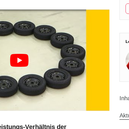
L
Inh
Akt
stungs-Verhältnis der