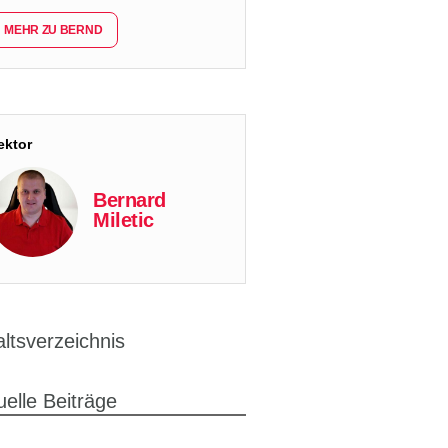
MEHR ZU BERND
ektor
Bernard
Miletic
altsverzeichnis
uelle Beiträge