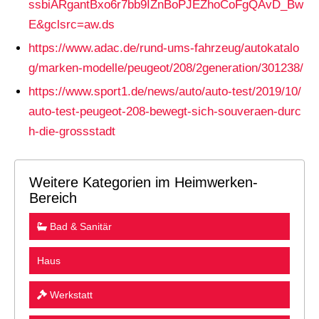
ssbiARgantBxo6r7bb9IZnBoPJEZhoCoFgQAvD_Bw
E&gclsrc=aw.ds
https://www.adac.de/rund-ums-fahrzeug/autokatalo
g/marken-modelle/peugeot/208/2generation/301238/
https://www.sport1.de/news/auto/auto-test/2019/10/
auto-test-peugeot-208-bewegt-sich-souveraen-durc
h-die-grossstadt
Weitere Kategorien im Heimwerken-
Bereich
Bad & Sanitär
Haus
Werkstatt