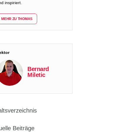
d inspiriert.
MEHR ZU THOMAS
ektor
Bernard
Miletic
altsverzeichnis
uelle Beiträge