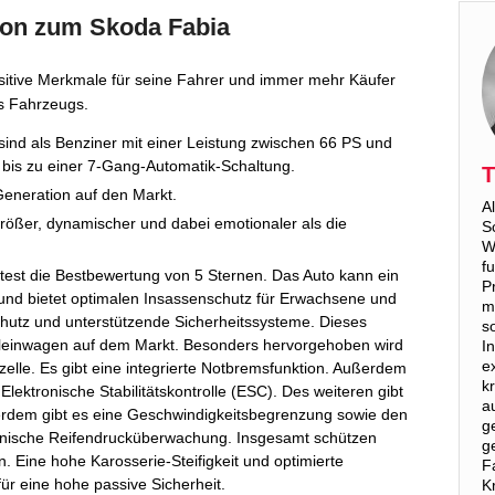
ion zum Skoda Fabia
ositive Merkmale für seine Fahrer und immer mehr Käufer
s Fahrzeugs.
sind als Benziner mit einer Leistung zwischen 66 PS und
 bis zu einer 7-Gang-Automatik-Schaltung.
T
Generation auf den Markt.
A
größer, dynamischer und dabei emotionaler als die
S
W
f
test die Bestbewertung von 5 Sternen. Das Auto kann ein
P
 und bietet optimalen Insassenschutz für Erwachsene und
m
hutz und unterstützende Sicherheitssysteme. Dieses
s
 Kleinwagen auf dem Markt. Besonders hervorgehoben wird
I
e
zelle. Es gibt eine integrierte Notbremsfunktion. Außerdem
k
Elektronische Stabilitätskontrolle (ESC). Des weiteren gibt
a
rdem gibt es eine Geschwindigkeitsbegrenzung sowie den
g
ronische Reifendrucküberwachung. Insgesamt schützen
g
. Eine hohe Karosserie-Steifigkeit und optimierte
F
r eine hohe passive Sicherheit.
K