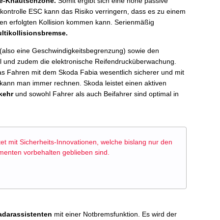
ie-Knautschzone.
Somit ergibt sich eine hohe passive
tskontrolle ESC kann das Risiko verringern, dass es zu einem
den erfolgten Kollision kommen kann. Serienmäßig
ltikollisionsbremse.
(also eine Geschwindigkeitsbegrenzung) sowie den
ol und zudem die elektronische Reifendrucküberwachung.
 Fahren mit dem Skoda Fabia wesentlich sicherer und mit
 kann man immer rechnen. Skoda leistet einen aktiven
kehr
und sowohl Fahrer als auch Beifahrer sind optimal in
t mit Sicherheits-Innovationen, welche bislang nur den
enten vorbehalten geblieben sind.
adarassistenten
mit einer Notbremsfunktion. Es wird der