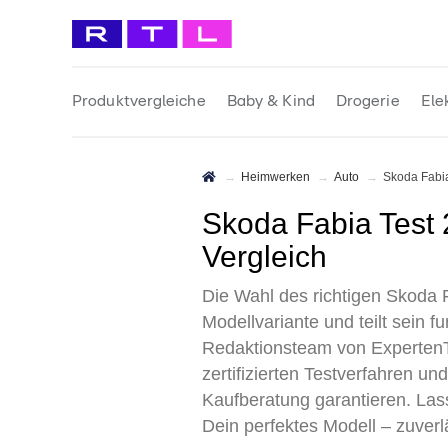
Produktvergleiche
Baby & Kind
Drogerie
Ele
Heimwerken
Auto
Skoda Fabi
Skoda Fabia Test 2026 • Die besten Skoda Fabia Modellvarianten im
Vergleich
Die Wahl des richtigen Skoda F
Modellvariante und teilt sein 
Redaktionsteam von ExpertenT
zertifizierten Testverfahren u
Kaufberatung garantieren. Las
Dein perfektes Modell – zuverl