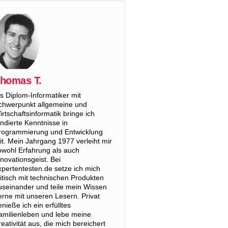
homas T.
ls Diplom-Informatiker mit
chwerpunkt allgemeine und
irtschaftsinformatik bringe ich
undierte Kenntnisse in
rogrammierung und Entwicklung
it. Mein Jahrgang 1977 verleiht mir
owohl Erfahrung als auch
nnovationsgeist. Bei
xpertentesten.de setze ich mich
ritisch mit technischen Produkten
useinander und teile mein Wissen
erne mit unseren Lesern. Privat
enieße ich ein erfülltes
amilienleben und lebe meine
reativität aus, die mich bereichert