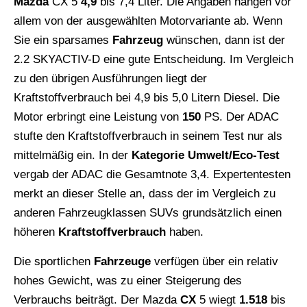
Mazda
CX 5
4,9
bis 7,4 Liter. Die Angaben hängen vor
allem von der ausgewählten Motorvariante ab. Wenn
Sie ein sparsames
Fahrzeug
wünschen, dann ist der
2.2 SKYACTIV-D eine gute Entscheidung. Im Vergleich
zu den übrigen Ausführungen liegt der
Kraftstoffverbrauch bei 4,9 bis 5,0 Litern Diesel. Die
Motor erbringt eine Leistung von
150
PS. Der ADAC
stufte den Kraftstoffverbrauch in seinem Test nur als
mittelmäßig ein. In der
Kategorie Umwelt/Eco-Test
vergab der ADAC die Gesamtnote 3,4. Expertentesten
merkt an dieser Stelle an, dass der im Vergleich zu
anderen Fahrzeugklassen SUVs grundsätzlich einen
höheren
Kraftstoffverbrauch
haben.
Die sportlichen
Fahrzeuge
verfügen über ein relativ
hohes Gewicht, was zu einer Steigerung des
Verbrauchs beiträgt. Der Mazda
CX
5 wiegt
1.518
bis