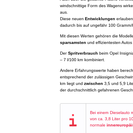
windschnittige Form des Wagens wirken 
aus.
Diese neuen
Entwicklungen
erlauben
dadurch bis auf ungefähr 100 Gramm/
Mit diesen Werten gehören die Modelle
sparsamsten
und effizientesten Autos 
Der
Spritverbrauch
beim Opel Insignia
– 7 l/100 km kombiniert.
Andere Erfahrungswerte haben berechn
entsprechend der zulässigen Geschwind
km liegt und
zwischen
3,5 und 5,9 Lit
der durchschnittlich gefahrenen Gesch
Bei einem Dieselauto 
von ca. 3,8 Liter pro 
normale
innereuropä