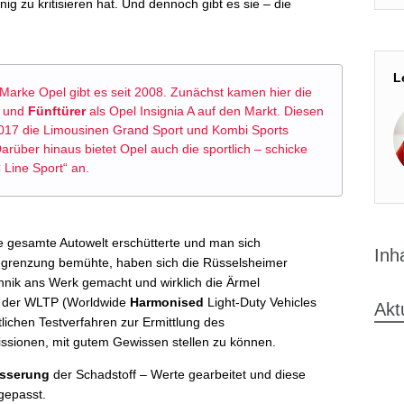
ig zu kritisieren hat. Und dennoch gibt es sie – die
L
 Marke Opel gibt es seit 2008. Zunächst kamen hier die
- und
Fünftürer
als Opel Insignia A auf den Markt. Diesen
2017 die Limousinen Grand Sport und Kombi Sports
Darüber hinaus bietet Opel auch die sportlich – schicke
Line Sport“ an.
e gesamte Autowelt erschütterte und man sich
Inh
egrenzung bemühte, haben sich die Rüsselsheimer
chnik ans Werk gemacht und wirklich die Ärmel
en der WLTP (Worldwide
Harmonised
Light-Duty Vehicles
Akt
tlichen Testverfahren zur Ermittlung des
issionen, mit gutem Gewissen stellen zu können.
esserung
der Schadstoff – Werte gearbeitet und diese
gepasst.