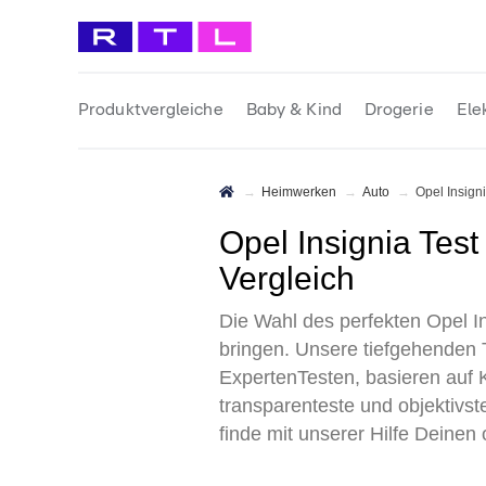
Produktvergleiche
Baby & Kind
Drogerie
Ele
Heimwerken
Auto
Opel Insign
Opel Insignia Test 2026 • Die besten Opel Insignia Modellvarianten im
Vergleich
Die Wahl des perfekten Opel In
bringen. Unsere tiefgehenden 
ExpertenTesten, basieren auf 
transparenteste und objektivst
finde mit unserer Hilfe Deinen 