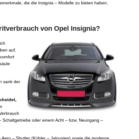
merkmale, die die Insignia – Modelle zu bieten haben,
ritverbrauch von Opel Insignia?
ich
ben auf,
komfort
säule
n sank der
cheidet,
en
 Verbrauch
– Schaltgetriebe oder einem Acht – bzw. Neungang –
 Aero – Shutter (Kühler – Jalousien) sowie die moderne,