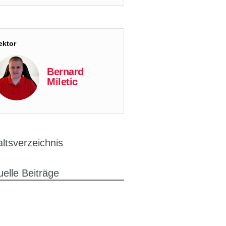
ektor
Bernard
Miletic
altsverzeichnis
uelle Beiträge