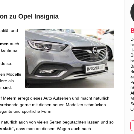
on zu Opel Insignia
B
alität und
D
amen
auch
h
H
rkenfirma.
Ü
b
.de so.
B
B
uen Modelle
a
dere als
P
r sind.
ü
A
nf Metern erregt dieses Auto Aufsehen und macht natürlich
M
S
tsreisende gerne mit diesen neuen Modellen schmücken.
O
egante und sportliche Form.
 natürlich auch von vielen Seiten begutachten lassen und so
sblatt“,
dass man an diesem Wagen auch nach