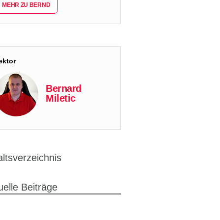
MEHR ZU BERND
ektor
Bernard
Miletic
altsverzeichnis
uelle Beiträge