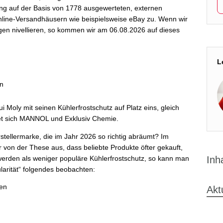
ung auf der Basis von 1778 ausgewerteten, externen
nline-Versandhäusern wie beispielsweise eBay zu. Wenn wir
gen nivellieren, so kommen wir am 06.08.2026 auf dieses
L
en
ui Moly mit seinen Kühlerfrostschutz auf Platz eins, gleich
det sich MANNOL und Exklusiv Chemie.
stellermarke, die im Jahr 2026 so richtig abräumt? Im
von der These aus, dass beliebte Produkte öfter gekauft,
t werden als weniger populäre Kühlerfrostschutz, so kann man
Inh
larität“ folgendes beobachten:
en
Akt