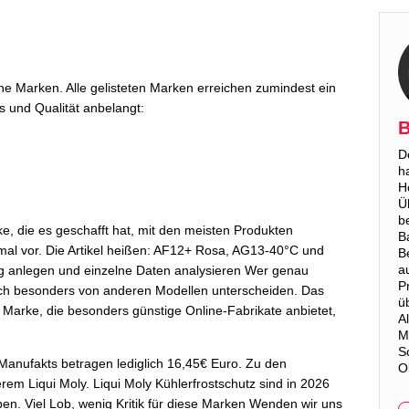
he Marken. Alle gelisteten Marken erreichen zumindest ein
s und Qualität anbelangt:
B
D
h
H
Ü
b
e, die es geschafft hat, mit den meisten Produkten
B
mal vor. Die Artikel heißen: AF12+ Rosa, AG13-40°C und
B
a
 anlegen und einzelne Daten analysieren Wer genau
P
sich besonders von anderen Modellen unterscheiden. Das
ü
e Marke, die besonders günstige Online-Fabrikate anbietet,
A
M
S
 Manufakts betragen lediglich 16,45€ Euro. Zu den
O
em Liqui Moly. Liqui Moly Kühlerfrostschutz sind in 2026
ben. Viel Lob, wenig Kritik für diese Marken Wenden wir uns