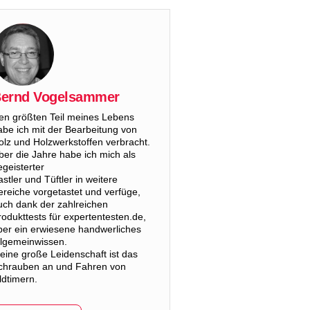
ernd Vogelsammer
en größten Teil meines Lebens
abe ich mit der Bearbeitung von
olz und Holzwerkstoffen verbracht.
ber die Jahre habe ich mich als
egeisterter
astler und Tüftler in weitere
ereiche vorgetastet und verfüge,
uch dank der zahlreichen
rodukttests für expertentesten.de,
ber ein erwiesene handwerliches
llgemeinwissen.
eine große Leidenschaft ist das
chrauben an und Fahren von
ldtimern.