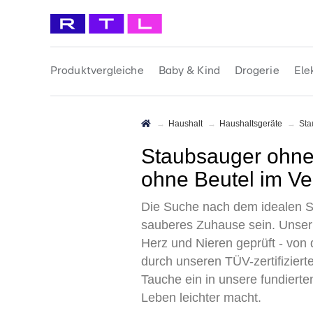
Produktvergleiche
Baby & Kind
Drogerie
Ele
Haushalt
Haushaltsgeräte
St
Staubsauger ohne Beutel Test 2026 • Die 10 besten Staubsauger
ohne Beutel im Ve
Die Suche nach dem idealen S
sauberes Zuhause sein. Unser E
Herz und Nieren geprüft - von 
durch unseren TÜV-zertifizier
Tauche ein in unsere fundierte
Leben leichter macht.