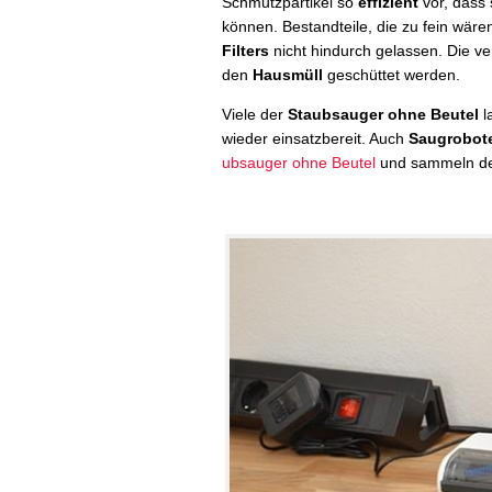
Schmutzpartikel so
effizient
vor, dass
können. Bestandteile, die zu fein wär
Filters
nicht hindurch gelassen. Die v
den
Hausmüll
geschüttet werden.
Viele der
Staubsauger ohne Beutel
l
wieder einsatzbereit. Auch
Saugrobot
ubsauger ohne Beutel
und sammeln de