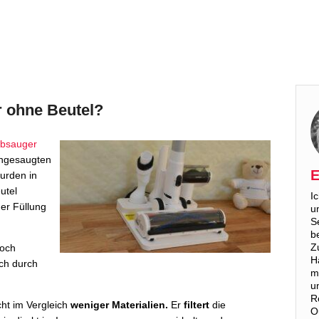
r ohne Beutel?
ubsauger
ingesaugten
E
urden in
utel
I
er Füllung
u
S
b
Z
noch
H
ch durch
m
u
R
ht im Vergleich
weniger Materialien.
Er
filtert
die
O