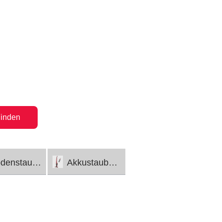
inden
enstaubsauger
Akkustaubsauger