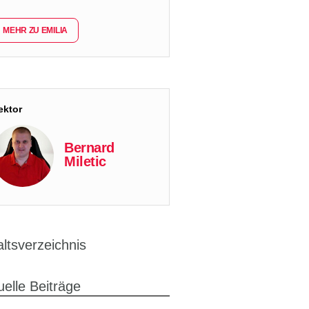
MEHR ZU EMILIA
ektor
Bernard
Miletic
altsverzeichnis
uelle Beiträge