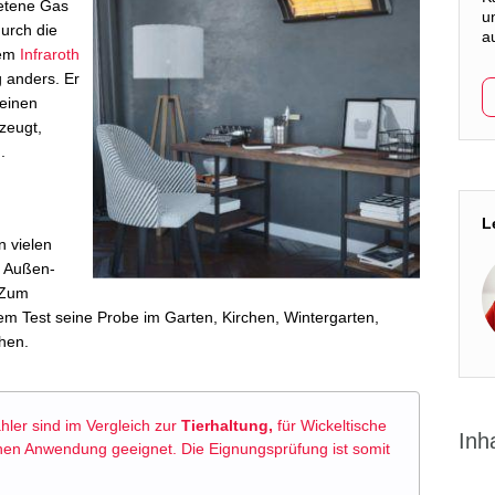
retene Gas
u
durch die
a
nem
Infraroth
g anders. Er
 einen
zeugt,
n
.
L
n vielen
n Außen-
 Zum
m Test seine Probe im Garten, Kirchen, Wintergarten,
ehen.
hler sind im Vergleich zur
Tierhaltung,
für Wickeltische
Inh
chen Anwendung geeignet. Die Eignungsprüfung ist somit