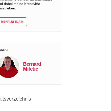
nd dabei meine Kreativität
uszuleben.
MEHR ZU ELAIN
ektor
Bernard
Miletic
altsverzeichnis