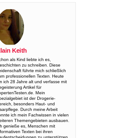
lain Keith
chon als Kind liebte ich es,
eschichten zu schreiben. Diese
eidenschaft führte mich schließlich
um professionellen Texten. Heute
in ich 28 Jahre alt und verfasse mit
egeisterung Artikel für
xpertenTesten.de. Mein
pezialgebiet ist der Drogerie-
ereich, besonders Haut- und
aarpflege. Durch meine Arbeit
onnte ich mein Fachwissen in vielen
eiteren Themengebieten ausbauen.
ch genieße es, Menschen mit
nformativen Texten bei ihren
aufentscheidungen zu unterstützen