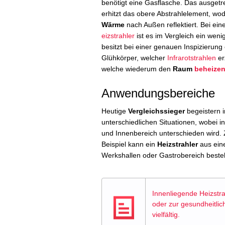
benötigt eine Gasflasche. Das ausget
erhitzt das obere Abstrahlelement, wo
Wärme
nach Außen reflektiert. Bei ei
eizstrahler
ist es im Vergleich ein weni
besitzt bei einer genauen Inspizierung
Glühkörper, welcher
Infrarotstrahlen
er
welche wiederum den
Raum
beheize
Anwendungsbereiche
Heutige
Vergleichssieger
begeistern i
unterschiedlichen Situationen, wobei i
und Innenbereich unterschieden wird.
Beispiel kann ein
Heizstrahler
aus eine
Werkshallen oder Gastrobereich best
Innenliegende Heizstra
oder zur gesundheitli
vielfältig.