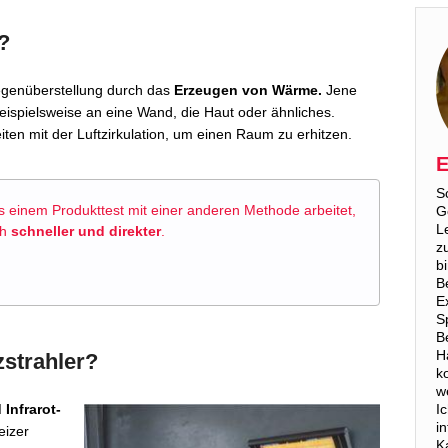
?
egenüberstellung durch das
Erzeugen von Wärme.
Jene
ispielsweise an eine Wand, die Haut oder ähnliches.
iten mit der Luftzirkulation, um einen Raum zu erhitzen.
E
S
s einem Produkttest mit einer anderen Methode arbeitet,
G
L
ch
schneller und direkter
.
z
b
B
E
S
B
H
zstrahler?
k
w
I
Infrarot-
i
eizer
K