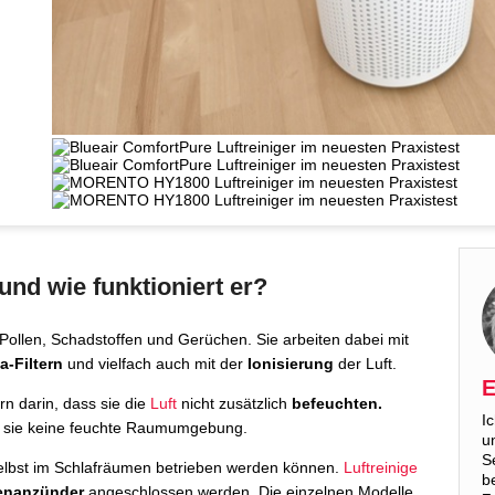
 und wie funktioniert er?
 Pollen, Schadstoffen und Gerüchen. Sie arbeiten dabei mit
a-Filtern
und vielfach auch mit der
Ionisierung
der Luft.
E
rn darin, dass sie die
Luft
nicht zusätzlich
befeuchten.
I
n sie keine feuchte Raumumgebung.
u
S
e selbst im Schlafräumen betrieben werden können.
Luftreinige
b
tenanzünder
angeschlossen werden. Die einzelnen Modelle