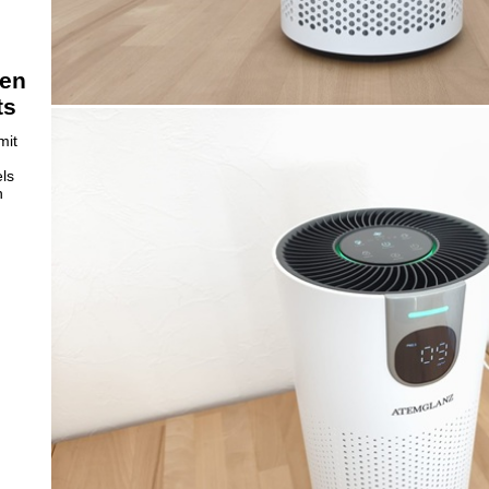
ren
ts
mit
ls
n