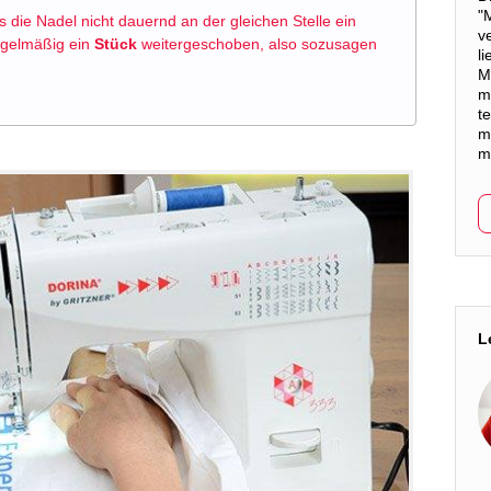
"
s die Nadel nicht dauernd an der gleichen Stelle ein
v
regelmäßig ein
Stück
weitergeschoben, also sozusagen
li
M
m
t
m
m
L