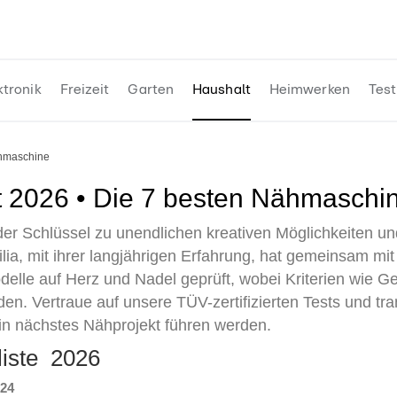
ktronik
Freizeit
Garten
Haushalt
Heimwerken
Test
ähmaschine
t 2026 • Die 7 besten Nähmaschin
der Schlüssel zu unendlichen kreativen Möglichkeiten 
lia, mit ihrer langjährigen Erfahrung, hat gemeinsam m
lle auf Herz und Nadel geprüft, wobei Kriterien wie Ge
. Vertraue auf unsere TÜV-zertifizierten Tests und tr
ein nächstes Nähprojekt führen werden.
liste 2026
024