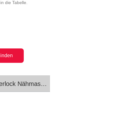
n die Tabelle.
inden
rlock Nähmaschinen