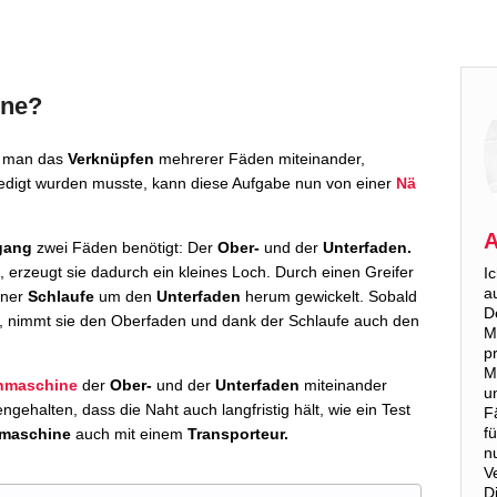
ine?
t man das
Verknüpfen
mehrerer Fäden miteinander,
edigt wurden musste, kann diese Aufgabe nun von einer
Nä
A
gang
zwei Fäden benötigt: Der
Ober-
und der
Unterfaden.
t, erzeugt sie dadurch ein kleines Loch. Durch einen Greifer
I
a
iner
Schlaufe
um den
Unterfaden
herum gewickelt. Sobald
D
, nimmt sie den Oberfaden und dank der Schlaufe auch den
M
p
M
hmaschine
der
Ober-
und der
Unterfaden
miteinander
u
halten, dass die Naht auch langfristig hält, wie ein Test
F
f
maschine
auch mit einem
Transporteur.
n
V
D