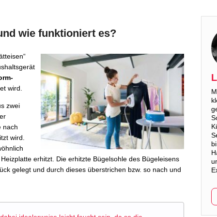
und wie funktioniert es?
ätteisen“
ushaltsgerät
L
orm-
et wird.
M
k
us zwei
g
er
S
K
e nach
S
tzt wird.
b
wöhnlich
H
Heizplatte erhitzt. Die erhitzte Bügelsohle des Bügeleisens
u
stück gelegt und durch dieses überstrichen bzw. so nach und
E