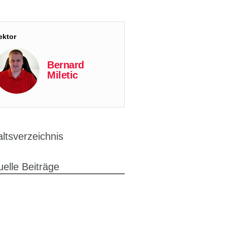
ektor
Bernard
Miletic
altsverzeichnis
uelle Beiträge