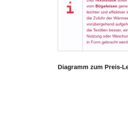
Das
Textilstück
sollte
vom
Bügeleisen
gener
leichter und effektiver
die Zufuhr der Wärme
vorübergehend aufgeho
die Textilien besser, e
Nutzung oder Waschung 
in Form gebracht werd
Diagramm zum Preis-Lei