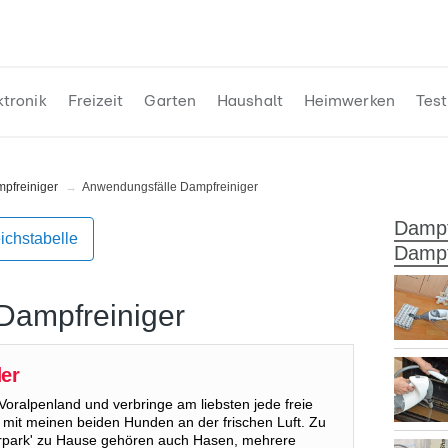
ktronik
Freizeit
Garten
Haushalt
Heimwerken
Test
mpfreiniger
Anwendungsfälle Dampfreiniger
Dampf
ichstabelle
Dampf
 Dampfreiniger
der
ralpenland und verbringe am liebsten jede freie
it meinen beiden Hunden an der frischen Luft. Zu
erpark' zu Hause gehören auch Hasen, mehrere