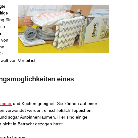
gte
itige
ng für
ich
r
 von
ine
ür
lt von Vorteil ist.
gsmöglichkeiten eines
immer
und Küchen geeignet. Sie können auf einer
ien verwendet werden, einschließlich Teppichen,
und sogar Autoinnenräumen. Hier sind einige
h nicht in Betracht gezogen hast: