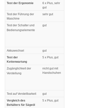
Test der Ergonomie
6 x Plus, sehr
gut
Test der Führung der
sehr gut
Maschine
Test der Schalter und
gut
Bedienungselemente
Akkuwechsel
gut
Test der
5 x Plus, gut
Kettenwartung
Zugänglichkeit der
nicht gut mit
Handschuhen
Verstellung
Test auf Verstellbarkeit
gut
Vergleich des
5 x Plus, gut
Behälters für Sägeöl