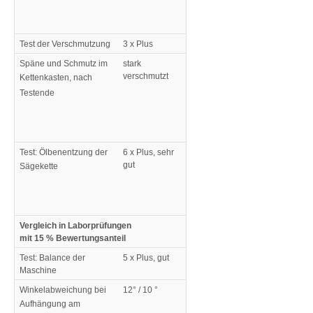
Test der Verschmutzung
3 x Plus
Späne und Schmutz im
stark
verschmutzt
Kettenkasten, nach
Testende
Test: Ölbenentzung der
6 x Plus, sehr
gut
Sägekette
Vergleich in Laborprüfungen
mit 15 % Bewertungsanteil
Test: Balance der
5 x Plus, gut
Maschine
Winkelabweichung bei
12° / 10 °
Aufhängung am