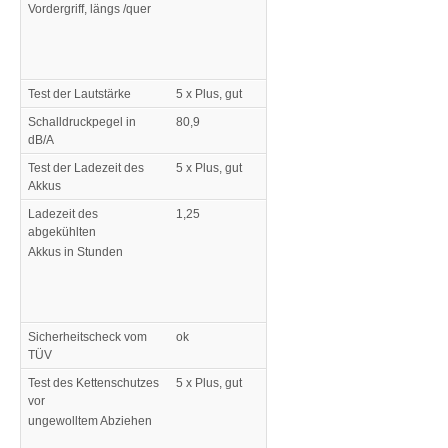
Vordergriff, längs /quer
Test der Lautstärke
5 x Plus, gut
Schalldruckpegel in
80,9
dB/A
Test der Ladezeit des
5 x Plus, gut
Akkus
Ladezeit des
1,25
abgekühlten
Akkus in Stunden
Sicherheitscheck vom
ok
TÜV
Test des Kettenschutzes
5 x Plus, gut
vor
ungewolltem Abziehen