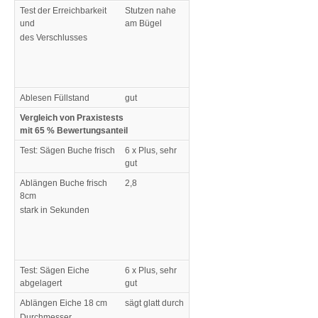
Test der Erreichbarkeit
Stutzen nahe
und
am Bügel
des Verschlusses
Ablesen Füllstand
gut
Vergleich von Praxistests
mit 65 % Bewertungsanteil
Test: Sägen Buche frisch
6 x Plus, sehr
gut
Ablängen Buche frisch
2,8
8cm
stark in Sekunden
Test: Sägen Eiche
6 x Plus, sehr
abgelagert
gut
Ablängen Eiche 18 cm
sägt glatt durch
Durchmesser