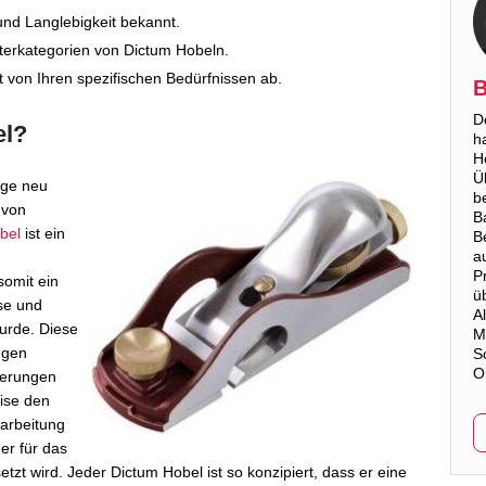
 und Langlebigkeit bekannt.
terkategorien von Dictum Hobeln.
t von Ihren spezifischen Bedürfnissen ab.
B
D
el?
h
H
Ü
ige neu
b
 von
B
bel
ist ein
B
a
P
somit ein
ü
ise und
A
wurde. Diese
M
ngen
S
O
rderungen
eise den
earbeitung
er für das
zt wird. Jeder Dictum Hobel ist so konzipiert, dass er eine