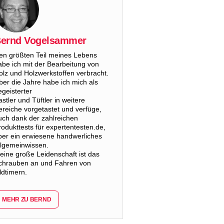
ernd Vogelsammer
en größten Teil meines Lebens
abe ich mit der Bearbeitung von
olz und Holzwerkstoffen verbracht.
ber die Jahre habe ich mich als
egeisterter
astler und Tüftler in weitere
ereiche vorgetastet und verfüge,
uch dank der zahlreichen
rodukttests für expertentesten.de,
ber ein erwiesene handwerliches
llgemeinwissen.
eine große Leidenschaft ist das
chrauben an und Fahren von
ldtimern.
MEHR ZU BERND