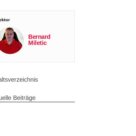
ektor
Bernard
Miletic
altsverzeichnis
uelle Beiträge