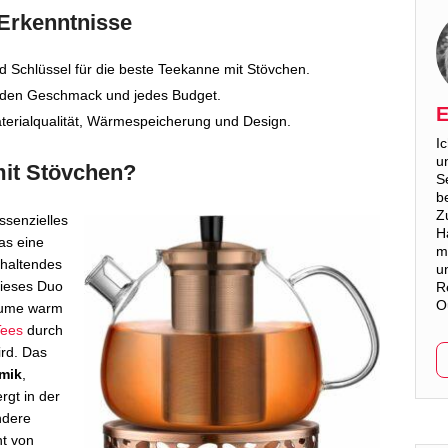
 Erkenntnisse
nd Schlüssel für die beste Teekanne mit Stövchen.
 jeden Geschmack und jedes Budget.
E
terialqualität, Wärmespeicherung und Design.
I
u
mit Stövchen?
S
b
Z
essenzielles
H
as eine
m
rhaltendes
u
Dieses Duo
R
O
räume warm
Tees
durch
ird. Das
mik
,
rgt in der
ndere
nt von