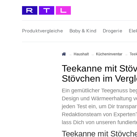
Produktvergleiche
Baby & Kind
Drogerie
Ele
Haushalt
Kücheninventar
Tee
Teekanne mit Stövchen Test 2026 • Die 6 besten Teekannen mit
Stövchen im Vergl
Ein gemütlicher Teegenuss beg
Design und Wärmeerhaltung vers
jeden Test ein, um Dir transpar
Redaktionsteam von ExpertenT
lass Dich von unseren fundier
Teekanne mit Stövch