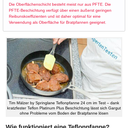
Die Oberflächenschicht besteht meist nur aus PFTE. Die
PFTE-Beschichtung verfügt über einen äußerst geringen
Reibunskoeffizienten und ist daher optimal für eine
Verwendung als Oberfläche für Bratpfannen geeignet.
Tim Mälzer by Springlane Teflonpfanne 24 cm im Test – dank
kratzfester Teflon Platinum Plus Beschichtung lässt sich Gargut
ohne Probleme vom Boden der Bratpfanne lösen
Wie funktioniert eine Teflonpfanne?