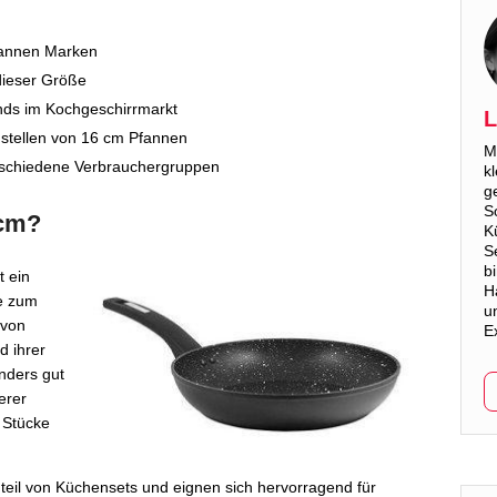
fannen Marken
 dieser Größe
nds im Kochgeschirrmarkt
L
stellen von 16 cm Pfannen
M
erschiedene Verbrauchergruppen
k
g
S
 cm?
K
S
b
t ein
H
se zum
u
 von
E
d ihrer
nders gut
erer
r Stücke
teil von Küchensets und eignen sich hervorragend für