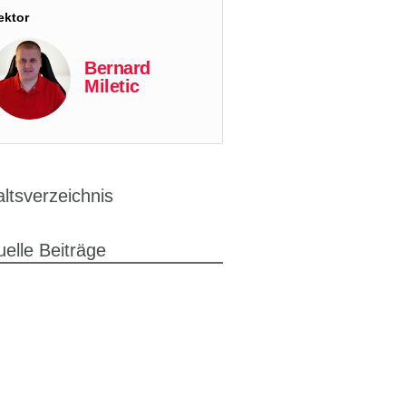
ektor
Bernard
Miletic
altsverzeichnis
uelle Beiträge