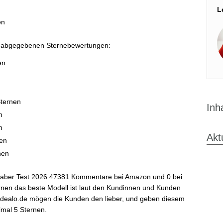
L
en
r abgegebenen Sternebewertungen:
en
Sternen
Inh
n
n
Akt
nen
nen
chaber Test 2026 47381 Kommentare bei Amazon und 0 bei
ernen das beste Modell ist laut den Kundinnen und Kunden
 idealo.de mögen die Kunden den lieber, und geben diesem
imal 5 Sternen.