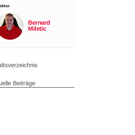
ektor
Bernard
Miletic
altsverzeichnis
uelle Beiträge