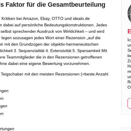
s Faktor für die Gesamtbeurteilung
 Kritiken bei Amazon, Ebay, OTTO und idealo.de
en dabei auf persönliche Bedeutungskonstruktionen. Jedes
E
 selbst sprechender Ausdruck von Wirklichkeit – und wird
 legen sozusagen jedes Wort einer Rezension „auf die
I
ir mit den Grundzügen der objektiv-hermeneutischen
u
S
lichkeit 3. Sequenzialität 4. Extensivität 5. Sparsamkeit Mit
b
re Teammitglieder die in den Rezensionen getroffenen
Z
ohne dabei eine eigene Bewertung vorzunehmen.
H
m
r Teigschaber mit den meisten Rezensionen (=beste Anzahl
u
R
O
ungen
en
ngen
en
ertungen