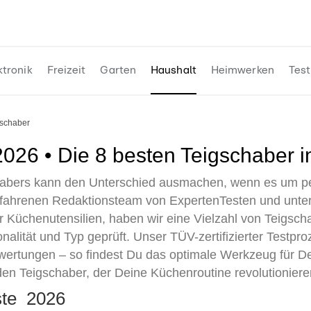
ktronik
Freizeit
Garten
Haushalt
Heimwerken
Test
gschaber
2026 • Die 8 besten Teigschaber i
chabers kann den Unterschied ausmachen, wenn es um pe
fahrenen Redaktionsteam von ExpertenTesten und unter
ür Küchenutensilien, haben wir eine Vielzahl von Teigsch
nalität und Typ geprüft. Unser TÜV-zertifizierter Testpro
ertungen – so findest Du das optimale Werkzeug für D
 den Teigschaber, der Deine Küchenroutine revolutioniere
iste 2026