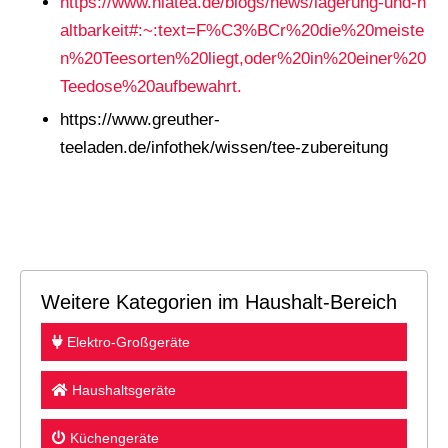
https://www.niatea.de/blogs/news/lagerung-und-h
altbarkeit#:~:text=F%C3%BCr%20die%20meiste
n%20Teesorten%20liegt,oder%20in%20einer%20
Teedose%20aufbewahrt.
https://www.greuther-
teeladen.de/infothek/wissen/tee-zubereitung
Weitere Kategorien im Haushalt-Bereich
Elektro-Großgeräte
Haushaltsgeräte
Küchengeräte