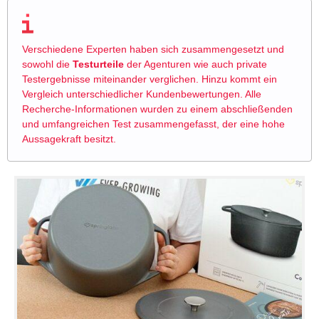
Verschiedene Experten haben sich zusammengesetzt und
sowohl die
Testurteile
der Agenturen wie auch private
Testergebnisse miteinander verglichen. Hinzu kommt ein
Vergleich unterschiedlicher Kundenbewertungen. Alle
Recherche-Informationen wurden zu einem abschließenden
und umfangreichen Test zusammengefasst, der eine hohe
Aussagekraft besitzt.