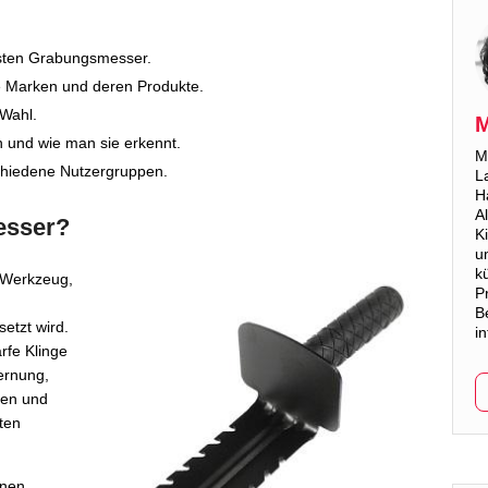
sten Grabungsmesser.
te Marken und deren Produkte.
 Wahl.
M
 und wie man sie erkennt.
M
schiedene Nutzergruppen.
L
Ha
A
esser?
K
u
k
s Werkzeug,
P
B
etzt wird.
i
rfe Klinge
ernung,
men und
iten
enen