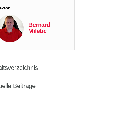
ektor
Bernard
Miletic
altsverzeichnis
uelle Beiträge