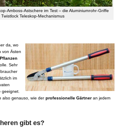
op-Amboss-Astschere im Test – die Aluminiumrohr-Griffe
 Twistlock Teleskop-Mechanismus
er da, wo
n von Ästen
Pflanzen
olle. Sehr
rbraucher
tzlich im
ivaten
e geeignet.
e also genauso, wie der
professionelle Gärtner
an jedem
heren gibt es?