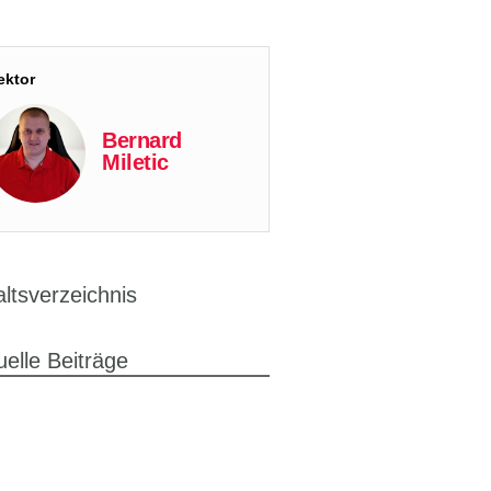
ektor
Bernard
Miletic
altsverzeichnis
uelle Beiträge