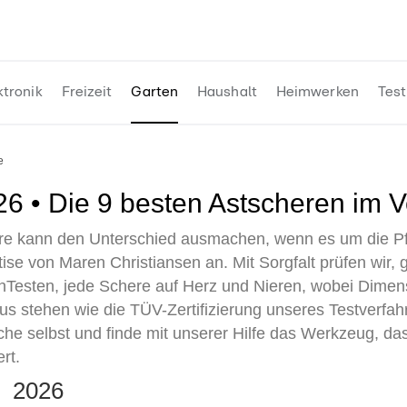
ktronik
Freizeit
Garten
Haushalt
Heimwerken
Test
e
026 • Die 9 besten Astscheren im V
ere kann den Unterschied ausmachen, wenn es um die Pf
tise von Maren Christiansen an. Mit Sorgfalt prüfen wi
enTesten, jede Schere auf Herz und Nieren, wobei Dimen
us stehen wie die TÜV-Zertifizierung unseres Testverfah
che selbst und finde mit unserer Hilfe das Werkzeug, das
rt.
te 2026