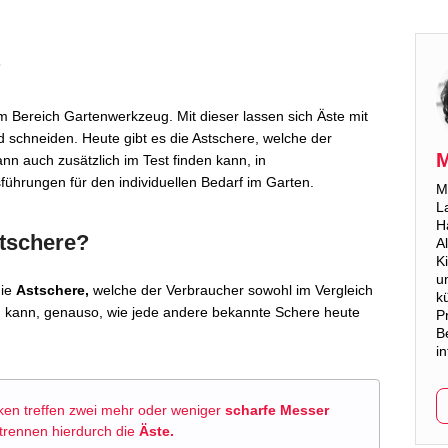
?
m Bereich Gartenwerkzeug. Mit dieser lassen sich Äste mit
 schneiden. Heute gibt es die Astschere, welche der
M
nn auch zusätzlich im Test finden kann, in
ührungen für den individuellen Bedarf im Garten.
M
L
Ha
stschere?
A
K
u
die
Astschere,
welche der Verbraucher sowohl im Vergleich
k
en kann, genauso, wie jede andere bekannte Schere heute
P
B
i
n treffen zwei mehr oder weniger
scharfe Messer
trennen hierdurch die
Äste.