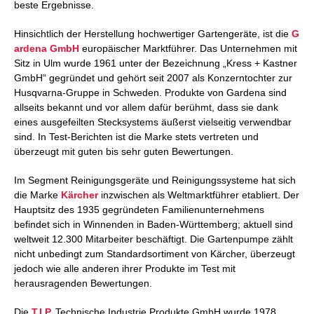
beste Ergebnisse.
Hinsichtlich der Herstellung hochwertiger Gartengeräte, ist die
G
ardena GmbH
europäischer Marktführer. Das Unternehmen mit
Sitz in Ulm wurde 1961 unter der Bezeichnung „Kress + Kastner
GmbH“ gegründet und gehört seit 2007 als Konzerntochter zur
Husqvarna-Gruppe in Schweden. Produkte von Gardena sind
allseits bekannt und vor allem dafür berühmt, dass sie dank
eines ausgefeilten Stecksystems äußerst vielseitig verwendbar
sind. In Test-Berichten ist die Marke stets vertreten und
überzeugt mit guten bis sehr guten Bewertungen.
Im Segment Reinigungsgeräte und Reinigungssysteme hat sich
die Marke
Kärcher
inzwischen als Weltmarktführer etabliert. Der
Hauptsitz des 1935 gegründeten Familienunternehmens
befindet sich in Winnenden in Baden-Württemberg; aktuell sind
weltweit 12.300 Mitarbeiter beschäftigt. Die Gartenpumpe zählt
nicht unbedingt zum Standardsortiment von Kärcher, überzeugt
jedoch wie alle anderen ihrer Produkte im Test mit
herausragenden Bewertungen.
Die
T.I.P.
Technische Industrie Produkte GmbH wurde 1978