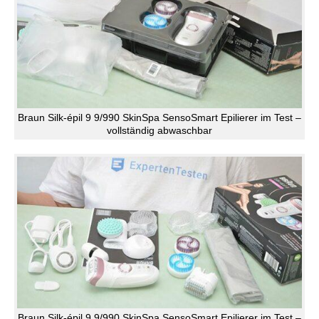
Braun Silk-épil 9 9/990 SkinSpa SensoSmart Epilierer im Test –
vollständig abwaschbar
Braun Silk-épil 9 9/990 SkinSpa SensoSmart Epilierer im Test –