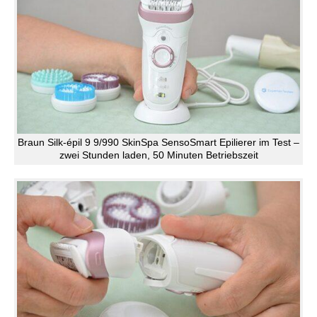
Braun Silk-épil 9 9/990 SkinSpa SensoSmart Epilierer im Test –
zwei Stunden laden, 50 Minuten Betriebszeit