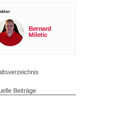
ektor
Bernard
Miletic
altsverzeichnis
uelle Beiträge