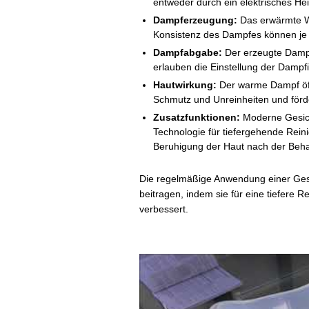
entweder durch ein elektrisches Hei
Dampferzeugung:
Das erwärmte Wa
Konsistenz des Dampfes können je 
Dampfabgabe:
Der erzeugte Dampf 
erlauben die Einstellung der Dampfi
Hautwirkung:
Der warme Dampf öffn
Schmutz und Unreinheiten und förde
Zusatzfunktionen:
Moderne Gesich
Technologie für tiefergehende Rein
Beruhigung der Haut nach der Beh
Die regelmäßige Anwendung einer Ges
beitragen, indem sie für eine tiefere
verbessert.