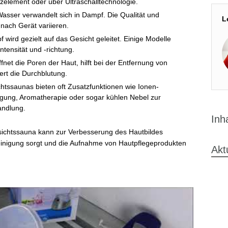
zelement oder über Ultraschalltechnologie.
sser verwandelt sich in Dampf. Die Qualität und
L
nach Gerät variieren.
wird gezielt auf das Gesicht geleitet. Einige Modelle
ntensität und -richtung.
et die Poren der Haut, hilft bei der Entfernung von
rt die Durchblutung.
tssaunas bieten oft Zusatzfunktionen wie Ionen-
igung, Aromatherapie oder sogar kühlen Nebel zur
andlung.
Inh
ichtssauna kann zur Verbesserung des Hautbildes
 Reinigung sorgt und die Aufnahme von Hautpflegeprodukten
Akt