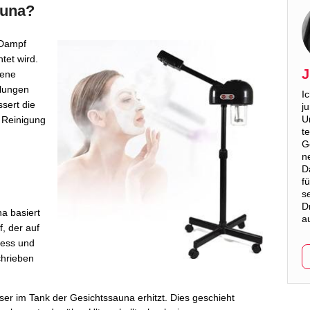
auna?
 Dampf
tet wird.
J
dene
lungen
I
ssert die
j
U
e Reinigung
t
G
n
D
f
s
D
a basiert
a
, der auf
zess und
chrieben
er im Tank der Gesichtssauna erhitzt. Dies geschieht