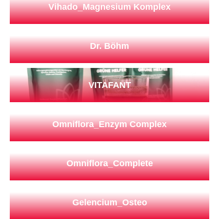
Vihado_Magnesium Komplex
Dr. Böhm
VITAFANT
Omniflora_Enzym Complex
Omniflora_Complete
Gelencium_Osteo