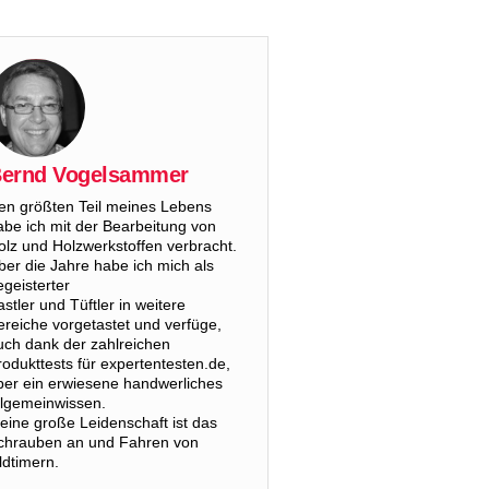
ernd Vogelsammer
en größten Teil meines Lebens
abe ich mit der Bearbeitung von
olz und Holzwerkstoffen verbracht.
ber die Jahre habe ich mich als
egeisterter
astler und Tüftler in weitere
ereiche vorgetastet und verfüge,
uch dank der zahlreichen
rodukttests für expertentesten.de,
ber ein erwiesene handwerliches
llgemeinwissen.
eine große Leidenschaft ist das
chrauben an und Fahren von
ldtimern.