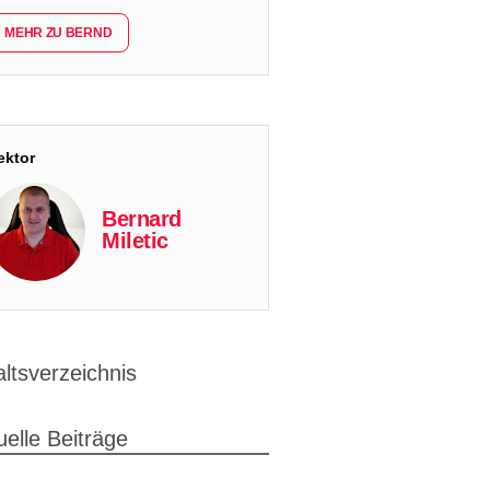
MEHR ZU BERND
ektor
Bernard
Miletic
altsverzeichnis
uelle Beiträge