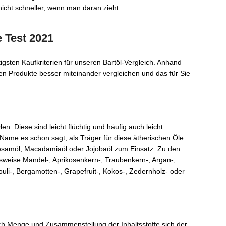
icht schneller, wenn man daran zieht.
e Test 2021
igsten Kaufkriterien für unseren Bartöl-Vergleich. Anhand
nen Produkte besser miteinander vergleichen und das für Sie
en. Diese sind leicht flüchtig und häufig auch leicht
Name es schon sagt, als Träger für diese ätherischen Öle.
esamöl, Macadamiaöl oder Jojobaöl zum Einsatz. Zu den
weise Mandel-, Aprikosenkern-, Traubenkern-, Argan-,
houli-, Bergamotten-, Grapefruit-, Kokos-, Zedernholz- oder
nach Menge und Zusammenstellung der Inhaltsstoffe sich der