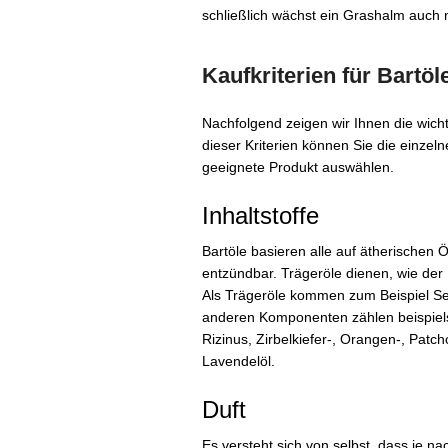
schließlich wächst ein Grashalm auch n
Kaufkriterien für Bartöl
Nachfolgend zeigen wir Ihnen die wicht
dieser Kriterien können Sie die einzel
geeignete Produkt auswählen.
Inhaltstoffe
Bartöle basieren alle auf ätherischen Öl
entzündbar. Trägeröle dienen, wie der 
Als Trägeröle kommen zum Beispiel S
anderen Komponenten zählen beispiels
Rizinus, Zirbelkiefer-, Orangen-, Patc
Lavendelöl.
Duft
Es versteht sich von selbst, dass je 