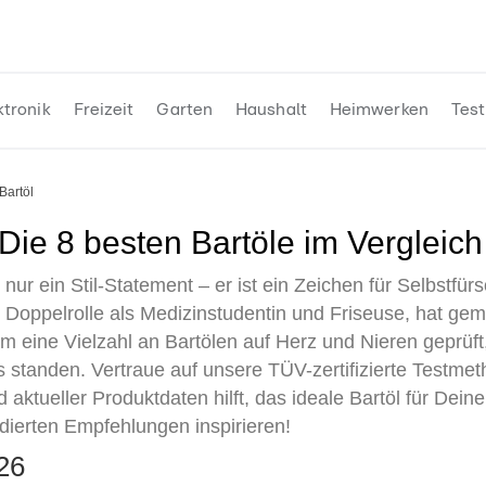
ktronik
Freizeit
Garten
Haushalt
Heimwerken
Test
Bartöl
• Die 8 besten Bartöle im Vergleich
s nur ein Stil-Statement – er ist ein Zeichen für Selbstfür
er Doppelrolle als Medizinstudentin und Friseuse, hat g
 eine Vielzahl an Bartölen auf Herz und Nieren geprüft
tanden. Vertraue auf unsere TÜV-zertifizierte Testmeth
aktueller Produktdaten hilft, das ideale Bartöl für Dei
ndierten Empfehlungen inspirieren!
026