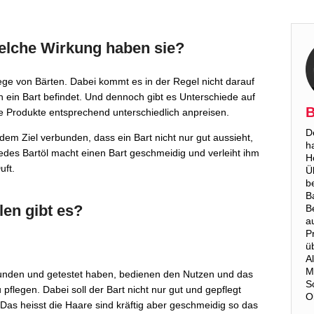
elche Wirkung haben sie?
lege von Bärten. Dabei kommt es in der Regel nicht darauf
ein Bart befindet. Und dennoch gibt es Unterschiede auf
B
re Produkte entsprechend unterschiedlich anpreisen.
D
 dem Ziel verbunden, dass ein Bart nicht nur gut aussieht,
h
Jedes Bartöl macht einen Bart geschmeidig und verleiht ihm
H
uft.
Ü
b
B
len gibt es?
B
a
P
ü
A
M
efunden und getestet haben, bedienen den Nutzen und das
S
 pflegen. Dabei soll der Bart nicht nur gut und gepflegt
O
as heisst die Haare sind kräftig aber geschmeidig so das