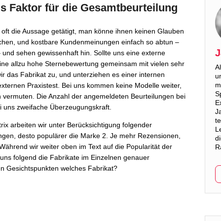
s Faktor für die Gesamtbeurteilung
oft die Aussage getätigt, man könne ihnen keinen Glauben
achen, und kostbare Kundenmeinungen einfach so abtun –
J
– und sehen gewissenhaft hin. Sollte uns eine externe
ine allzu hohe Sternebewertung gemeinsam mit vielen sehr
A
 das Fabrikat zu, und unterziehen es einer internen
u
m
xternen Praxistest. Bei uns kommen keine Modelle weiter,
S
n vermuten. Die Anzahl der angemeldeten Beurteilungen bei
E
i uns zweifache Überzeugungskraft.
J
t
ix arbeiten wir unter Berücksichtigung folgender
L
gen, desto populärer die Marke 2. Je mehr Rezensionen,
d
ährend wir weiter oben im Text auf die Popularität der
R
uns folgend die Fabrikate im Einzelnen genauer
en Gesichtspunkten welches Fabrikat?