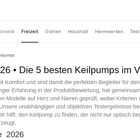
ktronik
Freizeit
Garten
Haushalt
Heimwerken
Test
Keilpumps
026 • Die 5 besten Keilpumps im V
 Komfort und sind damit die perfekten Begleiter für de
anger Erfahrung in der Produktbewertung, hat gemeinsa
n Modelle auf Herz und Nieren geprüft, wobei Kriterien
. Unsere unabhängigen und objektiven Testergebnisse b
Dir hilft, den Keilpump zu finden, der nicht nur optisch b
rzeugt.
te 2026