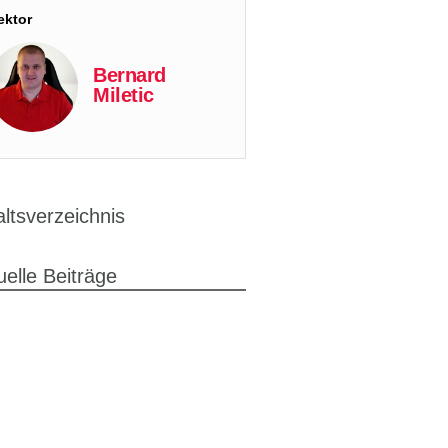
ektor
Bernard
Miletic
altsverzeichnis
uelle Beiträge