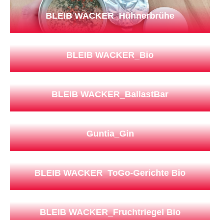
BLEIB WACKER_Hühnerbrühe
BLEIB WACKER_Bio
BLEIB WACKER_BallastBar
Guntia_Gin
BLEIB WACKER_ToGo-Gerichte Bio
BLEIB WACKER_Fruchtriegel Bio