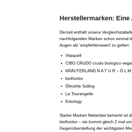
Herstellermarken: Eine
Derzeit enthält unsere Vergleichstabell
nachfolgenden Marken schon einmal di
Augen als ‘empfehlenswert’ zu gelten:
Vitaquell
CIBO CRUDO crudo biologico vega
KRÄUTERLAND N A T U R – Ö L M 
bioKontor
Ölmühle Solling
La Tourangelle
Erbology
Starke Marken Nebenbei bemerkt ist di
bioKontor – sie kommt gleich 2 mal vo
Gegenüberstellung der wichtigsten Me