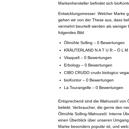
Markenhersteller befindet sich bioKont
Entwicklungsmesser: Welcher Marke g
gehen wir von der These aus, dass bel
vermehrt beurteilt werden als weniger 
folgendes Bild:
Ölmühle Solling – 0 Bewertungen
KRÄUTERLAND N A T U R – Ö L M 
Vitaquell – 0 Bewertungen
Erbology – 0 Bewertungen
CIBO CRUDO crudo biologico vega
bioKontor – 0 Bewertungen
La Tourangelle – 0 Bewertungen
Entsprechend sind die Walnussöl von
beliebt. Verbraucher, die gerne den ne
Ölmühle Solling-Walnussöl. Interne Üb
einen Überblick über unseren Umgang 
Marke besonders populär ist, und wel