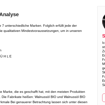
 Analyse
e 7 unterschiedliche Marken. Folglich erfüllt jede der
e qualitativen Mindestvoraussetzungen, um in unseren
S
I
s
n
Z
E
Ü H L E
Fe
Me
g
S
F
E
S
e Marke, die es geschafft hat, mit den meisten Produkten
r. Die Fabrikate heißen: Walnussöl BIO und Walnussöl BIO
rkmale Bei genauerer Betrachtung lassen sich unter diesen