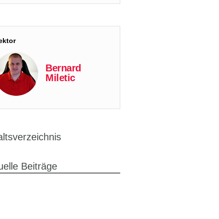
ektor
Bernard
Miletic
altsverzeichnis
uelle Beiträge