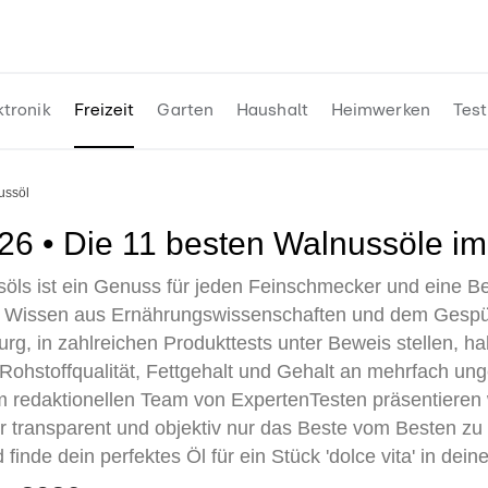
ktronik
Freizeit
Garten
Haushalt
Heimwerken
Test
nussöl
026 • Die 11 besten Walnussöle im
söls ist ein Genuss für jeden Feinschmecker und eine B
 Wissen aus Ernährungswissenschaften und dem Gespür f
 in zahlreichen Produkttests unter Beweis stellen, habe
Rohstoffqualität, Fettgehalt und Gehalt an mehrfach ung
redaktionellen Team von ExpertenTesten präsentieren 
dir transparent und objektiv nur das Beste vom Besten zu
finde dein perfektes Öl für ein Stück 'dolce vita' in dein