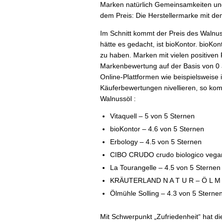
Marken natürlich Gemeinsamkeiten und 
dem Preis: Die Herstellermarke mit dem 
Im Schnitt kommt der Preis des Walnus
hätte es gedacht, ist bioKontor. bioKon
zu haben. Marken mit vielen positiven
Markenbewertung auf der Basis von 0 
Online-Plattformen wie beispielsweise 
Käuferbewertungen nivellieren, so ko
Walnussöl :
Vitaquell – 5 von 5 Sternen
bioKontor – 4.6 von 5 Sternen
Erbology – 4.5 von 5 Sternen
CIBO CRUDO crudo biologico vegan
La Tourangelle – 4.5 von 5 Sternen
KRÄUTERLAND N A T U R – Ö L M Ü
Ölmühle Solling – 4.3 von 5 Sterne
Mit Schwerpunkt „Zufriedenheit“ hat di