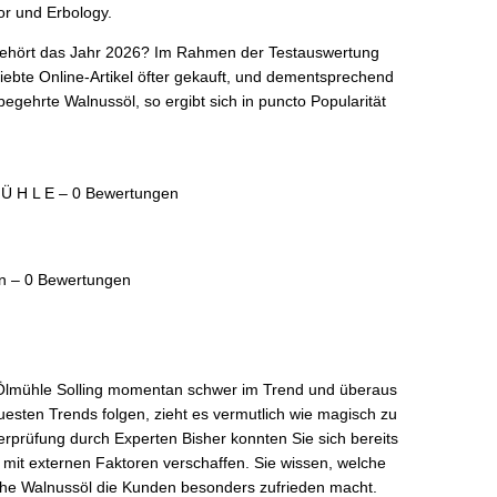
or und Erbology.
ehört das Jahr 2026? Im Rahmen der Testauswertung
iebte Online-Artikel öfter gekauft, und dementsprechend
begehrte Walnussöl, so ergibt sich in puncto Popularität
Ü H L E – 0 Bewertungen
n – 0 Bewertungen
 Ölmühle Solling momentan schwer im Trend und überaus
uesten Trends folgen, zieht es vermutlich wie magisch zu
erprüfung durch Experten Bisher konnten Sie sich bereits
mit externen Faktoren verschaffen. Sie wissen, welche
che Walnussöl die Kunden besonders zufrieden macht.