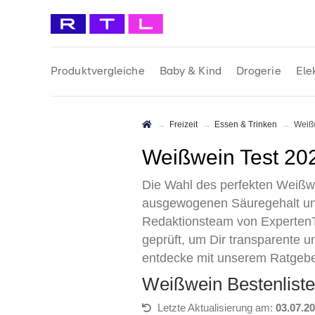
Produktvergleiche
Baby & Kind
Drogerie
Ele
Freizeit
Essen & Trinken
Wei
Weißwein Test 2
Die Wahl des perfekten Weißwei
ausgewogenen Säuregehalt und
Redaktionsteam von ExpertenTe
geprüft, um Dir transparente u
entdecke mit unserem Ratgebe
Weißwein Bestenlis
Letzte Aktualisierung am:
03.07.2