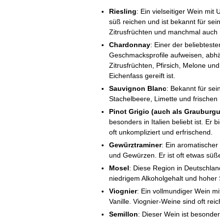
Riesling
: Ein vielseitiger Wein mit
süß reichen und ist bekannt für se
Zitrusfrüchten und manchmal auch 
Chardonnay
: Einer der beliebtes
Geschmacksprofile aufweisen, abhä
Zitrusfrüchten, Pfirsich, Melone un
Eichenfass gereift ist.
Sauvignon Blanc
: Bekannt für se
Stachelbeere, Limette und frischen K
Pinot Grigio (auch als Grauburg
besonders in Italien beliebt ist. Er
oft unkompliziert und erfrischend.
Gewürztraminer
: Ein aromatischer
und Gewürzen. Er ist oft etwas süß
Mosel
: Diese Region in Deutschland 
niedrigem Alkoholgehalt und hoher S
Viognier
: Ein vollmundiger Wein m
Vanille. Viognier-Weine sind oft re
Semillon
: Dieser Wein ist besonde