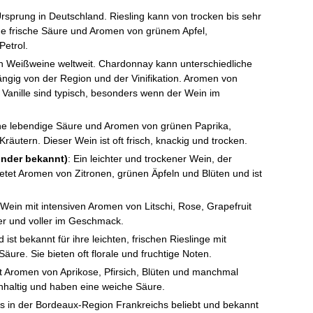
 Ursprung in Deutschland. Riesling kann von trocken bis sehr
ine frische Säure und Aromen von grünem Apfel,
Petrol.
ten Weißweine weltweit. Chardonnay kann unterschiedliche
ngig von der Region und der Vinifikation. Aromen von
d Vanille sind typisch, besonders wenn der Wein im
ine lebendige Säure und Aromen von grünen Paprika,
räutern. Dieser Wein ist oft frisch, knackig und trocken.
under bekannt)
: Ein leichter und trockener Wein, der
 bietet Aromen von Zitronen, grünen Äpfeln und Blüten und ist
 Wein mit intensiven Aromen von Litschi, Rose, Grapefruit
er und voller im Geschmack.
ist bekannt für ihre leichten, frischen Rieslinge mit
äure. Sie bieten oft florale und fruchtige Noten.
it Aromen von Aprikose, Pfirsich, Blüten und manchmal
ichhaltig und haben eine weiche Säure.
rs in der Bordeaux-Region Frankreichs beliebt und bekannt