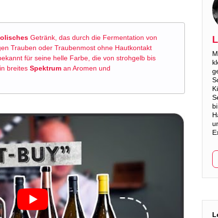
olisches
Getränk, das durch die Fermentation von
L
bigen Trauben oder Traubenmost ohne Hautkontakt
M
 bekannt für seine helle Farbe, die von strohgelb bis
k
in breites
Spektrum
an Aromen und
g
S
K
S
b
H
u
E
L