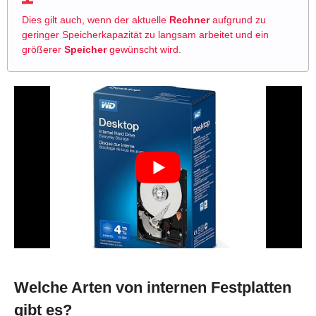
Dies gilt auch, wenn der aktuelle
Rechner
aufgrund zu
geringer Speicherkapazität zu langsam arbeitet und ein
größerer
Speicher
gewünscht wird.
Welche Arten von internen Festplatten
gibt es?