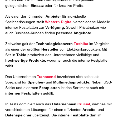
angeboten. Ob für den Gaming-Bereich, den privaten
gelegentlichen
Einsatz
oder für kreative Profis.
Als einer der führenden
Anbieter
für individuelle
Speicherlösungen stellt
Western Digital
verschiedene Modelle
interner Festplatten zur
Verfügung.
Sowohl Privatnutzer wie
auch Business-Kunden finden passende
Angebote.
Zeitweise galt der
Technologiekonzern
Toshiba
im Vergleich
als einer der größten
Hersteller
von Elektronikprodukten. Mit
Sitz in
Tokio
produziert das Unternehmen vielfältige und
hochwertige Produkte,
worunter auch die interne Festplatte
zählt.
Das Unternehmen
Transcend
bezeichnet sich selbst als
Spezialist für
Speicher-
und
Multimediaprodukte.
Neben USB-
Sticks und externen
Festplatten
ist das Sortiment auch mit
internen Festplatten
gefüllt.
In Tests dominiert auch das
Unternehmen
Crucial
,
welches mit
verschiedenen Lösungen für einen effizienten
Arbeits-
und
Datenspeicher
überzeugt. Die interne
Festplatte
darf im