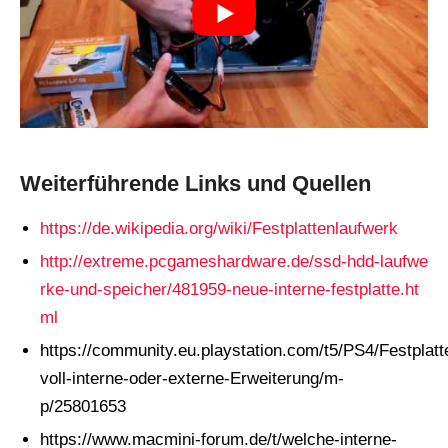
Weiterführende Links und Quellen
https://de.wikipedia.org/wiki/Festplattenlaufwerk
http://extreme.pcgameshardware.de/ssd-hdd-laufwe
rke-und-speicher/481959-neue-interne-festplatte.ht
ml
https://community.eu.playstation.com/t5/PS4/Festplatt
voll-interne-oder-externe-Erweiterung/m-
p/25801653
https://www.macmini-forum.de/t/welche-interne-