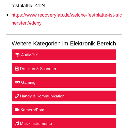
festplatte/14124
https://www.recoverylab.de/welche-festplatte-ist-sic
hersten/#deny
Weitere Kategorien im Elektronik-Bereich
Audio/Hifi
Drucken & Scannen
Gaming
Handy & Kommunikation
Kamera/Foto
Musikinstrumente