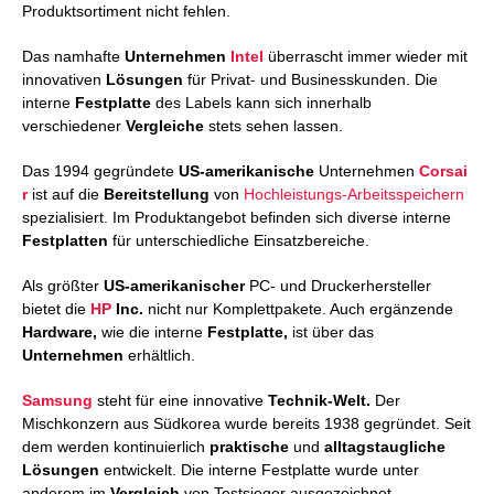
Produktsortiment nicht fehlen.
Das namhafte
Unternehmen
Intel
überrascht immer wieder mit
innovativen
Lösungen
für Privat- und Businesskunden. Die
interne
Festplatte
des Labels kann sich innerhalb
verschiedener
Vergleiche
stets sehen lassen.
Das 1994 gegründete
US-amerikanische
Unternehmen
Corsai
r
ist auf die
Bereitstellung
von
Hochleistungs-Arbeitsspeichern
spezialisiert. Im Produktangebot befinden sich diverse interne
Festplatten
für unterschiedliche Einsatzbereiche.
Als größter
US-amerikanischer
PC- und Druckerhersteller
bietet die
HP
Inc.
nicht nur Komplettpakete. Auch ergänzende
Hardware,
wie die interne
Festplatte,
ist über das
Unternehmen
erhältlich.
Samsung
steht für eine innovative
Technik-Welt.
Der
Mischkonzern aus Südkorea wurde bereits 1938 gegründet. Seit
dem werden kontinuierlich
praktische
und
alltagstaugliche
Lösungen
entwickelt. Die interne Festplatte wurde unter
anderem im
Vergleich
von Testsieger ausgezeichnet.