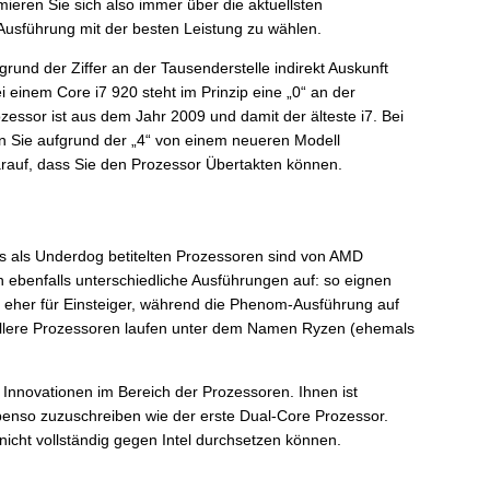
mieren Sie sich also immer über die aktuellsten
Ausführung mit der besten Leistung zu wählen.
rund der Ziffer an der Tausenderstelle indirekt Auskunft
 einem Core i7 920 steht im Prinzip eine „0“ an der
zessor ist aus dem Jahr 2009 und damit der älteste i7. Bei
 Sie aufgrund der „4“ von einem neueren Modell
arauf, dass Sie den Prozessor Übertakten können.
s als Underdog betitelten Prozessoren sind von AMD
 ebenfalls unterschiedliche Ausführungen auf: so eignen
 eher für Einsteiger, während die Phenom-Ausführung auf
hnellere Prozessoren laufen unter dem Namen Ryzen (ehemals
 Innovationen im Bereich der Prozessoren. Ihnen ist
ebenso zuzuschreiben wie der erste Dual-Core Prozessor.
icht vollständig gegen Intel durchsetzen können.