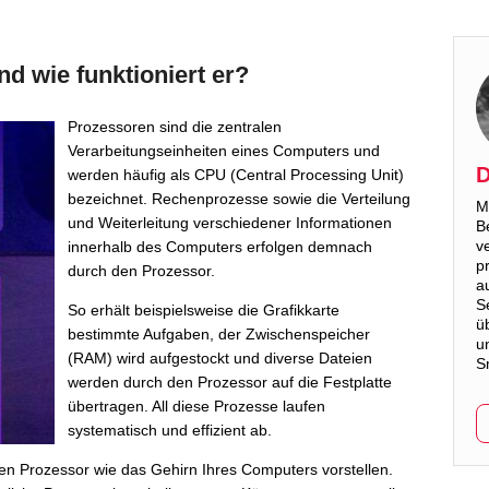
nd wie funktioniert er?
Prozessoren sind die zentralen
Verarbeitungseinheiten eines Computers und
D
werden häufig als CPU (Central Processing Unit)
bezeichnet. Rechenprozesse sowie die Verteilung
M
und Weiterleitung verschiedener Informationen
B
v
innerhalb des Computers erfolgen demnach
p
durch den Prozessor.
a
S
So erhält beispielsweise die Grafikkarte
ü
bestimmte Aufgaben, der Zwischenspeicher
u
(RAM) wird aufgestockt und diverse Dateien
S
werden durch den Prozessor auf die Festplatte
übertragen. All diese Prozesse laufen
systematisch und effizient ab.
en Prozessor wie das Gehirn Ihres Computers vorstellen.