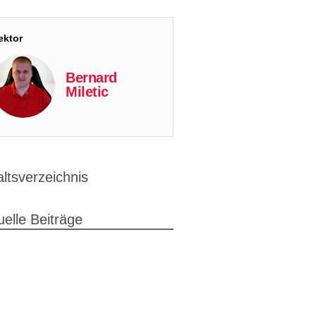
ektor
Bernard
Miletic
altsverzeichnis
uelle Beiträge