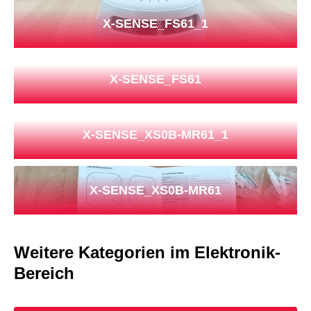
X-SENSE_FS61_1
X-SENSE_FS61
X-SENSE_XS0B-MR61_1
X-SENSE_XS0B-MR61
Weitere Kategorien im Elektronik-
Bereich