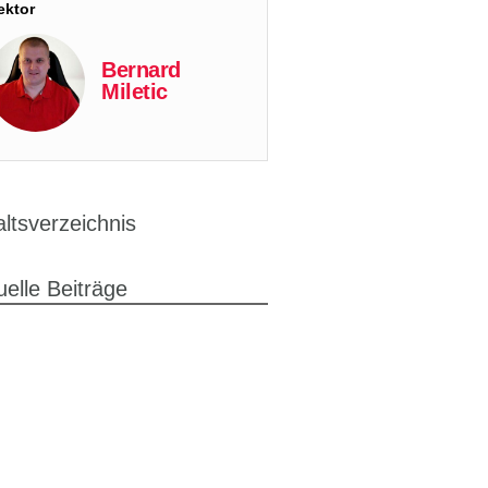
ektor
Bernard
Miletic
altsverzeichnis
uelle Beiträge