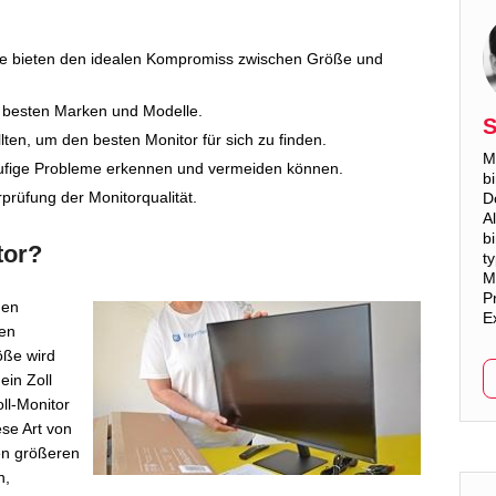
ore bieten den idealen Kompromiss zwischen Größe und
ie besten Marken und Modelle.
S
lten, um den besten Monitor für sich zu finden.
M
äufige Probleme erkennen und vermeiden können.
b
rprüfung der Monitorqualität.
D
A
b
tor?
t
M
Pr
nen
E
len
öße wird
ein Zoll
ll-Monitor
se Art von
nen größeren
n,