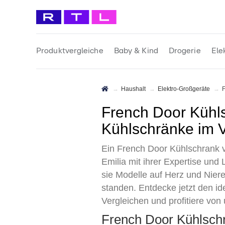
Produktvergleiche
Baby & Kind
Drogerie
Ele
Haushalt
Elektro-Großgeräte
French Door Kühlschrank Test 2026 • Die 10 besten French Door
Kühlschränke im V
Ein French Door Kühlschrank ve
Emilia mit ihrer Expertise un
sie Modelle auf Herz und Nier
standen. Entdecke jetzt den id
Vergleichen und profitiere vo
French Door Kühlsch