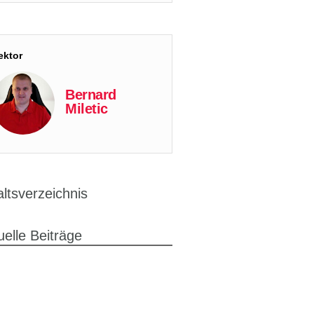
ektor
Bernard
Miletic
altsverzeichnis
uelle Beiträge