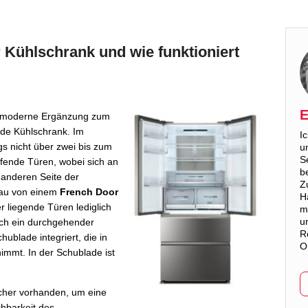
 Kühlschrank und wie funktioniert
E
e moderne Ergänzung zum
ide Kühlschrank. Im
I
gs nicht über zwei bis zum
u
S
fende Türen, wobei sich an
b
 anderen Seite der
Z
bau von einem
French Door
H
 liegende Türen lediglich
m
u
sich ein durchgehender
R
hublade integriert, die in
O
immt. In der Schublade ist
ächer vorhanden, um eine
chbarkeit des