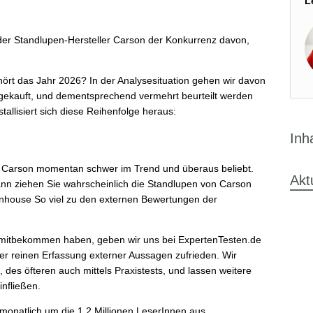
L
 der Standlupen-Hersteller Carson der Konkurrenz davon,
ört das Jahr 2026? In der Analysesituation gehen wir davon
 gekauft, und dementsprechend vermehrt beurteilt werden
tallisiert sich diese Reihenfolge heraus:
Inh
n Carson momentan schwer im Trend und überaus beliebt.
Akt
nn ziehen Sie wahrscheinlich die Standlupen von Carson
inhouse So viel zu den externen Bewertungen der
s mitbekommen haben, geben wir uns bei ExpertenTesten.de
er reinen Erfassung externer Aussagen zufrieden. Wir
l, des öfteren auch mittels Praxistests, und lassen weitere
nfließen.
monatlich um die 1.2 Millionen LeserInnen aus