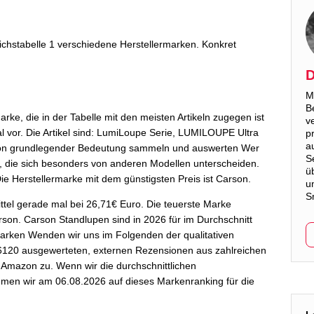
eichstabelle 1 verschiedene Herstellermarken. Konkret
D
M
B
rke, die in der Tabelle mit den meisten Artikeln zugegen ist
v
l vor. Die Artikel sind: LumiLoupe Serie, LUMILOUPE Ultra
p
a
on grundlegender Bedeutung sammeln und auswerten Wer
S
, die sich besonders von anderen Modellen unterscheiden.
ü
ie Herstellermarke mit dem günstigsten Preis ist Carson.
u
S
Mittel gerade mal bei 26,71€ Euro. Die teuerste Marke
rson. Carson Standlupen sind in 2026 für im Durchschnitt
arken Wenden wir uns im Folgenden der qualitativen
6120 ausgewerteten, externen Rezensionen aus zahlreichen
 Amazon zu. Wenn wir die durchschnittlichen
mmen wir am 06.08.2026 auf dieses Markenranking für die