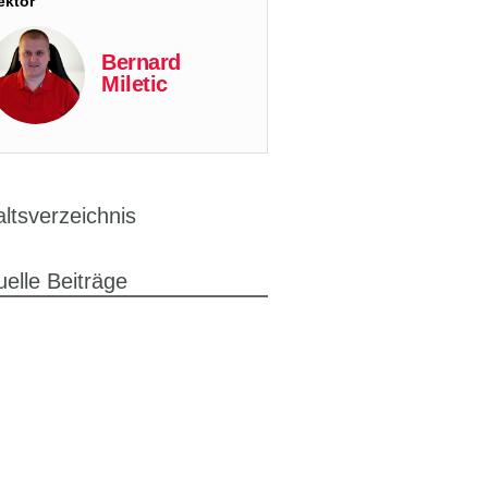
ektor
Bernard
Miletic
altsverzeichnis
uelle Beiträge