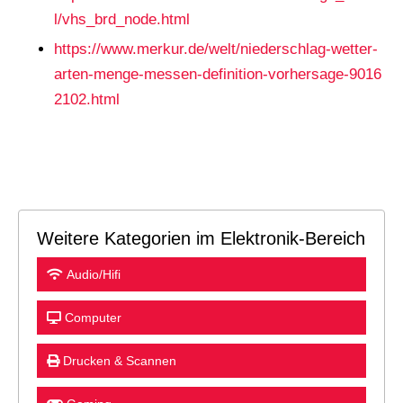
l/vhs_brd_node.html
https://www.merkur.de/welt/niederschlag-wetter-
arten-menge-messen-definition-vorhersage-9016
2102.html
Weitere Kategorien im Elektronik-Bereich
Audio/Hifi
Computer
Drucken & Scannen