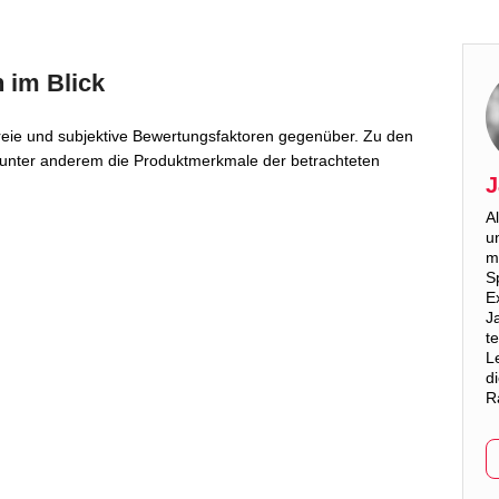
 im Blick
sfreie und subjektive Bewertungsfaktoren gegenüber. Zu den
 unter anderem die Produktmerkmale der betrachteten
J
A
u
m
S
E
J
t
L
d
R