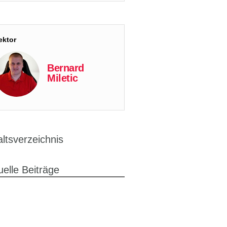
ektor
Bernard
Miletic
altsverzeichnis
uelle Beiträge