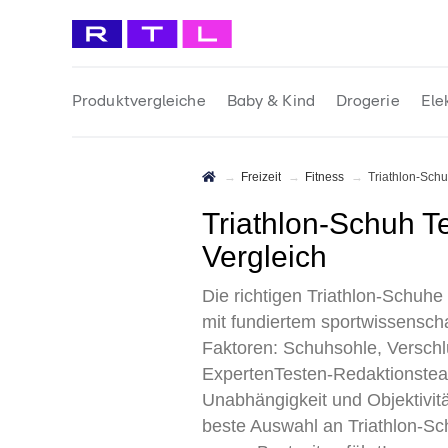
Produktvergleiche
Baby & Kind
Drogerie
Ele
Freizeit
Fitness
Triathlon-Sch
Triathlon-Schuh Test 2026 • Die 6 besten Triathlon-Schuhe im
Vergleich
Die richtigen Triathlon-Schuh
mit fundiertem sportwissensch
Faktoren: Schuhsohle, Verschlu
ExpertenTesten-Redaktionsteam
Unabhängigkeit und Objektivit
beste Auswahl an Triathlon-Sc