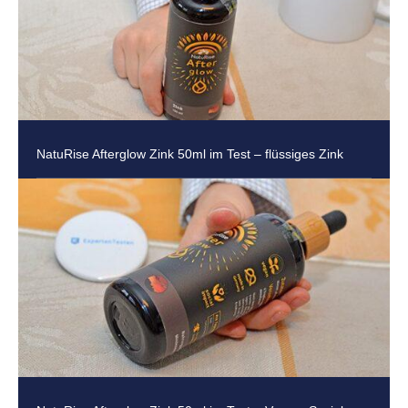
NatuRise Afterglow Zink 50ml im Test – flüssiges Zink