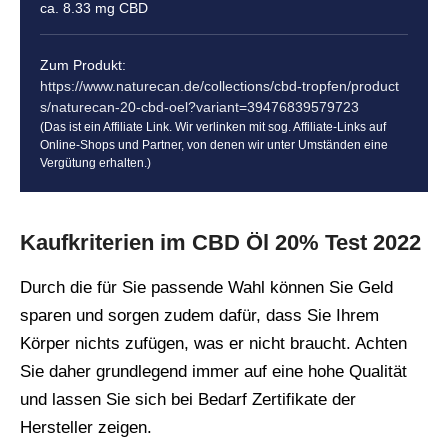
ca. 8.33 mg CBD
Zum Produkt:
https://www.naturecan.de/collections/cbd-tropfen/product
s/naturecan-20-cbd-oel?variant=39476839579723
(Das ist ein Affiliate Link. Wir verlinken mit sog. Affiliate-Links auf
Online-Shops und Partner, von denen wir unter Umständen eine
Vergütung erhalten.)
Kaufkriterien im CBD Öl 20% Test 2022
Durch die für Sie passende Wahl können Sie Geld
sparen und sorgen zudem dafür, dass Sie Ihrem
Körper nichts zufügen, was er nicht braucht. Achten
Sie daher grundlegend immer auf eine hohe Qualität
und lassen Sie sich bei Bedarf Zertifikate der
Hersteller zeigen.