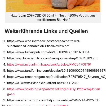
Naturecan 20% CBD Öl 30ml im Test – 100% Vegan, aus
zertifiziertem Bio Hanf
Weiterführende Links und Quellen
https://www.who.int/medicines/access/controlled-
substances/CannabidiolCriticalReview.pdf
https://www.liebertpub.com/doi/10.1089/can.2016.0034
https://rep.bioscientifica.com/view/journals/rep/139/4/783.xml
https://www.ncbi.nlm.nih.gov/pmc/articles/PMC5470879/
https://www.tandfonline.com/doi/abs/10.3109/002074586089856
https://www.researchgate.net/publication/327979547_Beynen_A
https://d1wqtxts1xzle7.cloudfront.net/46711236/
https://www.scielo.br/j/rbp/a/vcbYdCtngRFzCyHYqpxcNqJ/?lan
g=en
https://academic.oup.com/ibdjournal/article/24/4/714/4925788