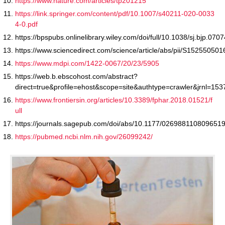
https://www.nature.com/articles/tp201215
https://link.springer.com/content/pdf/10.1007/s40211-020-0033
4-0.pdf
https://bpspubs.onlinelibrary.wiley.com/doi/full/10.1038/sj.bjp.070
https://www.sciencedirect.com/science/article/abs/pii/S15255050
https://www.mdpi.com/1422-0067/20/23/5905
https://web.b.ebscohost.com/abstract?
direct=true&profile=ehost&scope=site&authtype=crawler&j
https://www.frontiersin.org/articles/10.3389/fphar.2018.01521/f
ull
https://journals.sagepub.com/doi/abs/10.1177/026988110809651
https://pubmed.ncbi.nlm.nih.gov/26099242/