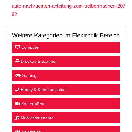
auto-nachruesten-anleitung-zum-selbermachen-207
92
Weitere Kategorien im Elektronik-Bereich
Computer
Drucken & Scannen
Gaming
Handy & Kommunikation
Kamera/Foto
Musikinstrumente