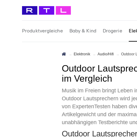
Produktvergleiche
Baby & Kind
Drogerie
Ele
Elektronik
Audio/Hifi
Outdoor
Outdoor Lautsprecher Test 2026 • Die 9 besten Outdoor Lautsprecher
im Vergleich
Musik im Freien bringt Leben 
Outdoor Lautsprechern wird je
von ExpertenTesten haben div
Artikelgewicht und der maxima
unabhängigen Testberichte und
Outdoor Lautspreche