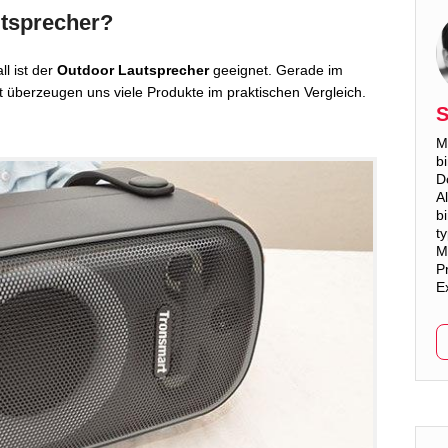
utsprecher?
l ist der
Outdoor Lautsprecher
geeignet. Gerade im
st überzeugen uns viele Produkte im praktischen Vergleich.
S
M
b
D
A
b
t
M
Pr
E