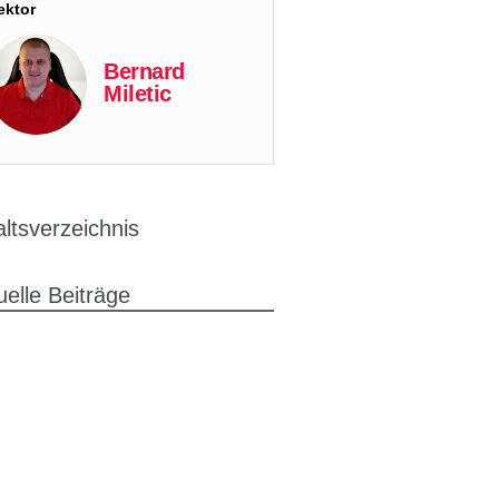
ektor
Bernard
Miletic
altsverzeichnis
uelle Beiträge