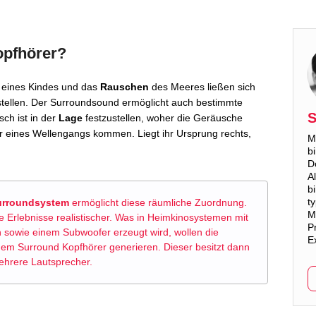
opfhörer?
eines Kindes und das
Rauschen
des Meeres ließen sich
tellen. Der Surroundsound ermöglicht auch bestimmte
S
ch ist in der
Lage
festzustellen, woher die Geräusche
 eines Wellengangs kommen. Liegt ihr Ursprung rechts,
M
b
D
A
b
t
urroundsystem
ermöglicht diese räumliche Zuordnung.
M
 Erlebnisse realistischer. Was in Heimkinosystemen mit
Pr
n sowie einem Subwoofer erzeugt wird, wollen die
E
nem Surround Kopfhörer generieren. Dieser besitzt dann
ehrere Lautsprecher.