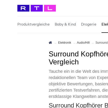
Produktvergleiche
Baby & Kind
Drogerie
Ele
Elektronik
Audio/Hifi
Surroun
Surround Kopfhörer Test 2026 • Die 10 besten Surround Kopfhörer im
Vergleich
Tauche ein in die Welt des im
redaktionellen Team von Expert
objektive Bewertungen, basie
zertifizierten Testverfahren, 
erstklassige Klangwelten anst
Surround Kopfhörer 