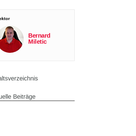
ektor
Bernard
Miletic
altsverzeichnis
uelle Beiträge