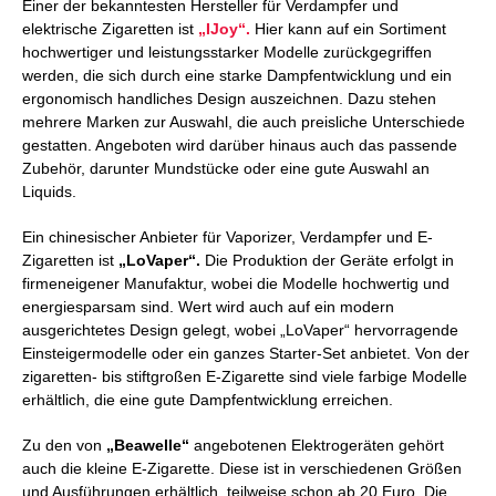
Einer der bekanntesten Hersteller für Verdampfer und
elektrische Zigaretten ist
„IJoy“.
Hier kann auf ein Sortiment
hochwertiger und leistungsstarker Modelle zurückgegriffen
werden, die sich durch eine starke Dampfentwicklung und ein
ergonomisch handliches Design auszeichnen. Dazu stehen
mehrere Marken zur Auswahl, die auch preisliche Unterschiede
gestatten. Angeboten wird darüber hinaus auch das passende
Zubehör, darunter Mundstücke oder eine gute Auswahl an
Liquids.
Ein chinesischer Anbieter für Vaporizer, Verdampfer und E-
Zigaretten ist
„LoVaper“.
Die Produktion der Geräte erfolgt in
firmeneigener Manufaktur, wobei die Modelle hochwertig und
energiesparsam sind. Wert wird auch auf ein modern
ausgerichtetes Design gelegt, wobei „LoVaper“ hervorragende
Einsteigermodelle oder ein ganzes Starter-Set anbietet. Von der
zigaretten- bis stiftgroßen E-Zigarette sind viele farbige Modelle
erhältlich, die eine gute Dampfentwicklung erreichen.
Zu den von
„Beawelle“
angebotenen Elektrogeräten gehört
auch die kleine E-Zigarette. Diese ist in verschiedenen Größen
und Ausführungen erhältlich, teilweise schon ab 20 Euro. Die