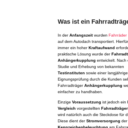
Was ist ein Fahrradträ
In der
Anfangszeit
wurden
Fahrräder
auf dem Autodach transportiert. Hierfür
immer ein hoher
Kraftaufwand
erforde
praktische Lösung wurde der
Fahrradt
Anhängerkupplung
entwickelt. Nach 
Studie und Erhebung von bekannten
Testinstituten
sowie einer langjährig
Eignungsprüfung durch die Kunden selb
Fahrradträger
Anhängerkupplung
we
einfacher zu handhaben.
Einzige
Voraussetzung
ist jedoch ein
Vergleich
vorgestellten
Fahrradträger
wird natürlich auch die Steckdose für
Diese dient der
Stromversorgung
der 
Kennzeichenbeleuchtung
am Fahrra