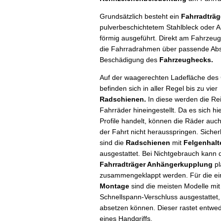
Grundsätzlich besteht ein
Fahrradträ
pulverbeschichtetem Stahlbleck oder A
förmig ausgeführt. Direkt am Fahrzeug
die Fahrradrahmen über passende Absta
Beschädigung des
Fahrzeughecks.
Auf der waagerechten Ladefläche des 
befinden sich in aller Regel bis zu vier
Radschienen.
In diese werden die Rei
Fahrräder hineingestellt. Da es sich hi
Profile handelt, können die Räder au
der Fahrt nicht herausspringen. Sicher
sind die
Radschienen
mit
Felgenhal
ausgestattet. Bei Nichtgebrauch kann 
Fahrradträger Anhängerkupplung
pl
zusammengeklappt werden. Für die ei
Montage
sind die meisten Modelle mi
Schnellspann-Verschluss ausgestattet,
absetzen können. Dieser rastet entwed
eines Handgriffs.