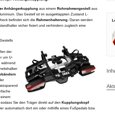
ger Anhängerkupplung
aus einem
Rohrrahmengestell
aus
luminium. Das Gestell ist im ausgeklappten Zustand L-
heck befindet sich die
Rahmenhalterung.
Daran werden
L
ndhalter sicher fixiert und verhindern zugleich eine
Gestells
fen der
er um U-
ch während
heitshalber
Inh
tebändern
der
atzsparend
Akt
nfache
t einem
 sodass Sie den Träger direkt auf den
Kupplungskopf
er automatisch dort ein oder mithilfe eines Fußpedals bzw.