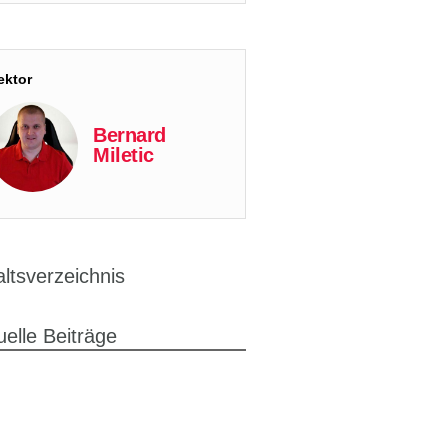
ektor
Bernard
Miletic
altsverzeichnis
uelle Beiträge