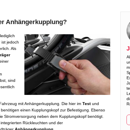
ger Anhängerkupplung?
lediglich
 ist jedoch
J
rlich. Als
räger
A
einer
u
m
S
en
E
st, sind
J
sentlich
t
L
d
 Fahrzeug mit Anhängerkupplung. Die hier im
Test
und
R
benötigen einen Kupplungskopf zur Befestigung. Ebenso
 die Stromversorgung neben dem Kupplungskopf benötigt.
integrierten Rückleuchten und der
dträger
Anhängerkupplung.