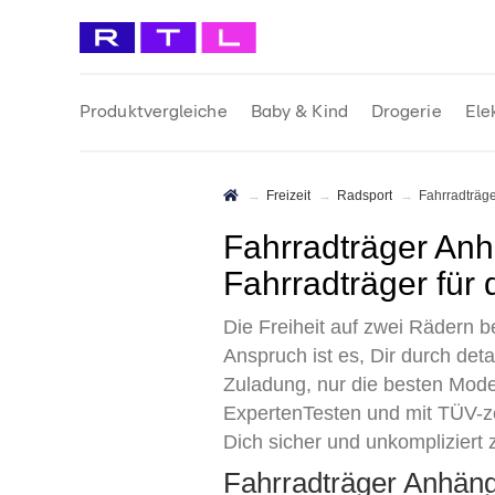
Produktvergleiche
Baby & Kind
Drogerie
Ele
Freizeit
Radsport
Fahrradträ
Fahrradträger Anhängerkupplung Test 2026 • Die 7 besten
Fahrradträger für
Die Freiheit auf zwei Rädern b
Anspruch ist es, Dir durch det
Zuladung, nur die besten Mode
ExpertenTesten und mit TÜV-ze
Dich sicher und unkompliziert
Fahrradträger Anhän